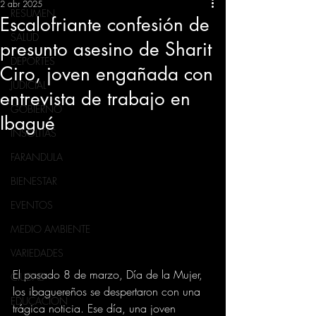
2 abr 2025
RESUMEN
Escalofriante confesión de
SALUD
presunto asesino de Sharit
DEPORTES
Ciro, joven engañada con
JUDICIAL
entrevista de trabajo en
GOBIERNO
Ibagué
INSÓLITAS
FARANDULA
BIENESTAR
EVENTOS
MEDIO AMBIENTE
VARIEDADES
El pasado 8 de marzo, Día de la Mujer, 
CIUDAD
los ibaguereños se despertaron con una 
EDUCACION
trágica noticia. Ese día, una joven 