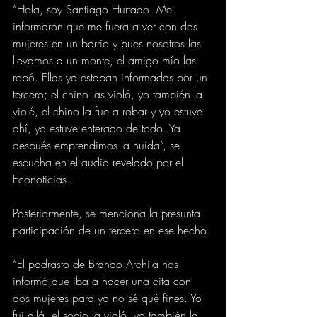
“Hola, soy Santiago Hurtado. Me 
informaron que me fuera a ver con dos 
mujeres en un barrio y pues nosotros las 
llevamos a un monte, el amigo mío las 
robó. Ellas ya estaban informadas por un 
tercero; el chino las violó, yo también la 
violé, el chino la fue a robar y yo estuve 
ahí, yo estuve enterado de todo. Ya 
después emprendimos la huída”, se 
escucha en el audio revelado por el 
Econoticias.
Posteriormente, se menciona la presunta 
participación de un tercero en ese hecho.
“El padrasto de Brando Archila nos 
informó que iba a hacer una cita con 
dos mujeres para yo no sé qué fines. Yo 
fui allá, el socio la violó, yo también la 