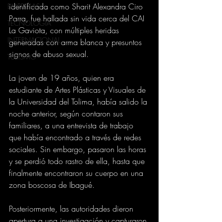
identificada como Sharit Alexandra Ciro 
EMPRESAS
Parra, fue hallada sin vida cerca del CAI 
TECNOLOGIA
La Gaviota, con múltiples heridas 
INTERNACIONAL
generadas con arma blanca y presuntos 
signos de abuso sexual.
TURISMO
La joven de 19 años, quien era 
estudiante de Artes Plásticas y Visuales de 
la Universidad del Tolima, había salido la 
noche anterior, según contaron sus 
familiares, a una entrevista de trabajo 
que había encontrado a través de redes 
sociales. Sin embargo, pasaron las horas 
y se perdió todo rastro de ella, hasta que 
finalmente encontraron su cuerpo en una 
zona boscosa de Ibagué.
Posteriormente, las autoridades dieron 
apertura a una investigación y capturaron 