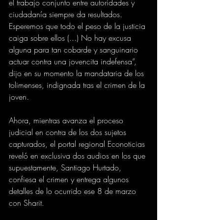
el trabajo conjunto entre autoridades y 
ciudadanía siempre da resultados. 
Esperemos que todo el peso de la justicia 
caiga sobre ellos (...) No hay excusa 
alguna para tan cobarde y sanguinario 
actuar contra una jovencita indefensa”, 
dijo en su momento la mandataria de los 
tolimenses, indignada tras el crimen de la 
joven.
Ahora, mientras avanza el proceso 
judicial en contra de los dos sujetos 
capturados, el portal regional Econoticias 
reveló en exclusiva dos audios en los que 
supuestamente, Santiago Hurtado, 
confiesa el crimen y entrega algunos 
detalles de lo ocurrido ese 8 de marzo 
con Sharit.