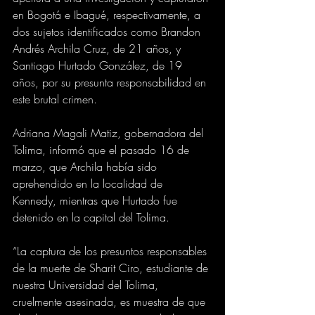
en Bogotá e Ibagué, respectivamente, a 
dos sujetos identificados como Brandon 
Andrés Archila Cruz, de 21 años, y 
Santiago Hurtado González, de 19 
años, por su presunta responsabilidad en 
este brutal crimen.
Adriana Magali Matiz, gobernadora del 
Tolima, informó que el pasado 16 de 
marzo, que Archila había sido 
aprehendido en la localidad de 
Kennedy, mientras que Hurtado fue 
detenido en la capital del Tolima.
“La captura de los presuntos responsables 
de la muerte de Sharit Ciro, estudiante de 
nuestra Universidad del Tolima, 
cruelmente asesinada, es muestra de que 