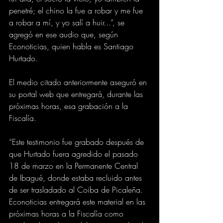
penetré; el chino la fue a robar y me fue 
a robar a mí, y yo salí a huir...”, se 
agregó en ese audio que, según 
Econoticias, quien habla es Santiago 
Hurtado.
El medio citado anteriormente aseguró en 
su portal web que entregará, durante las 
próximas horas, esa grabación a la 
Fiscalía.
“Este testimonio fue grabado después de 
que Hurtado fuera agredido el pasado 
18 de marzo en la Permanente Central 
de Ibagué, donde estaba recluido antes 
de ser trasladado al Coiba de Picaleña. 
Econoticias entregará este material en las 
próximas horas a la Fiscalía como 