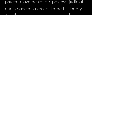
prueba clave dentro del proceso judicial 
que se adelanta en contra de Hurtado y 
Archila, ambos permanecen en el Coiba 
de Picaleña a la espera del juicio”, 
indicaron en Econoticias.
semana.com
JUDICIAL
GOBIERNO
CIUDAD
Comentarios
Escribir un comentario...