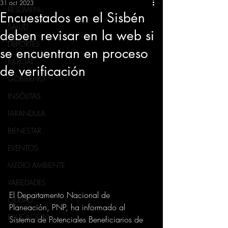
31 oct 2023
RESUMEN
Encuestados en el Sisbén
SALUD
deben revisar en la web si
DEPORTES
se encuentran en proceso
JUDICIAL
de verificación
GOBIERNO
INSÓLITAS
FARANDULA
BIENESTAR
EVENTOS
MEDIO AMBIENTE
VARIEDADES
El Departamento Nacional de 
CIUDAD
Planeación, PNP, ha informado al 
EDUCACION
Sistema de Potenciales Beneficiarios de 