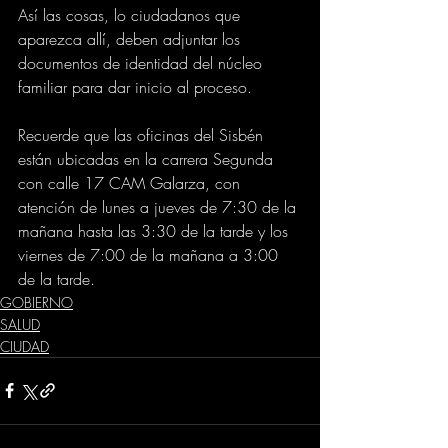
Así las cosas, lo ciudadanos que 
aparezca allí, deben adjuntar los 
documentos de identidad del núcleo 
familiar para dar inicio al proceso. 
Recuerde que las oficinas del Sisbén 
están ubicadas en la carrera Segunda 
con calle 17 CAM Galarza, con 
atención de lunes a jueves de 7:30 de la 
mañana hasta las 3:30 de la tarde y los 
viernes de 7:00 de la mañana a 3:00 
de la tarde.
GOBIERNO
SALUD
CIUDAD