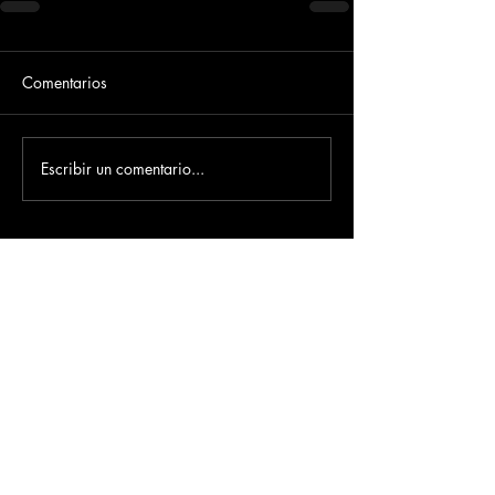
Comentarios
Escribir un comentario...
Dirección
​Carrera 3 # 12 - 36
C.C. Pasaje Real Piso 8
Ibague, Tolima