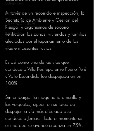
EMPRESAS
A través de un recorrido e inspección, la 
TECNOLOGIA
Secretaría de Ambiente y Gestión del 
INTERNACIONAL
Riesgo  y organismos de socorro 
verificaron las zonas, viviendas y familias 
TURISMO
afectadas por el taponamiento de las 
vías e incesantes lluvias. 
Es así como una de las vías que 
conduce a Villa Restrepo entre Puerto Perú 
y Valle Escondido fue despejada en un 
100%. 
Sin embargo, la maquinaria amarilla y 
las volquetas, siguen en su tarea de 
despejar la vía más afectada que 
conduce a Juntas. Hasta el momento se 
estima que su avance alcanza un 75%. 