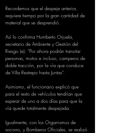
Recordemos que el despeje anterior, 
requiere tiempo por la gran cantidad de 
material que se desprendió. 
Así lo confirma Humberto Orjuela, 
secretario de Ambiente y Gestión del 
Riesgo (e): “Por ahora podrán transitar 
personas, motos e incluso, camperos de 
doble tracción, por la vía que conduce 
de Villa Restrepo hasta Juntas”.
Asimismo, el funcionario explicó que 
para el resto de vehículos tendrían que 
esperar de uno a dos días para que la 
vía quede totalmente despejada. 
Igualmente, con los Organismos de 
socorro, y Bomberos Oficiales, se realizó 