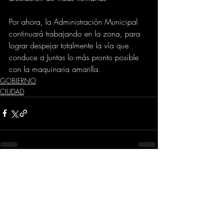
Por ahora, la Administración Municipal 
continuará trabajando en la zona, para 
lograr despejar totalmente la vía que 
conduce a Juntas lo más pronto posible 
con la maquinaria amarilla.
GOBIERNO
CIUDAD
Comentarios
Escribir un comentario...