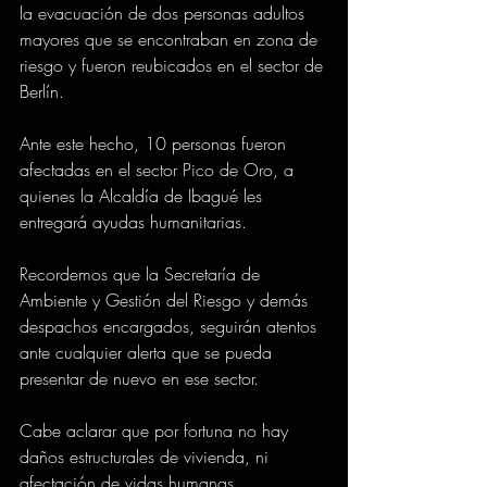
la evacuación de dos personas adultos 
mayores que se encontraban en zona de 
riesgo y fueron reubicados en el sector de 
Berlín. 
Ante este hecho, 10 personas fueron 
afectadas en el sector Pico de Oro, a 
quienes la Alcaldía de Ibagué les 
entregará ayudas humanitarias.
Recordemos que la Secretaría de 
Ambiente y Gestión del Riesgo y demás 
despachos encargados, seguirán atentos 
ante cualquier alerta que se pueda 
presentar de nuevo en ese sector. 
Cabe aclarar que por fortuna no hay 
daños estructurales de vivienda, ni 
afectación de vidas humanas 