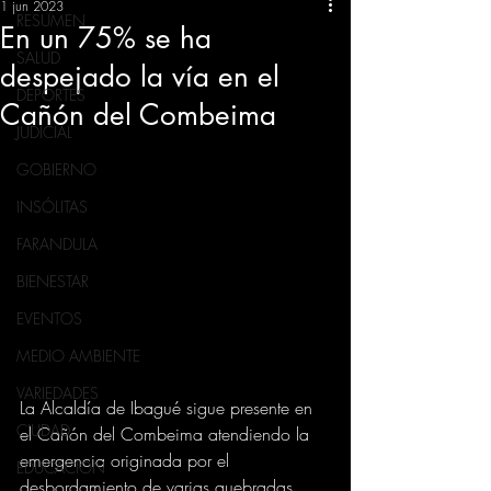
1 jun 2023
RESUMEN
En un 75% se ha
SALUD
despejado la vía en el
DEPORTES
Cañón del Combeima
JUDICIAL
GOBIERNO
INSÓLITAS
FARANDULA
BIENESTAR
EVENTOS
MEDIO AMBIENTE
VARIEDADES
La Alcaldía de Ibagué sigue presente en 
CIUDAD
el Cañón del Combeima atendiendo la 
emergencia originada por el 
EDUCACION
desbordamiento de varias quebradas. 