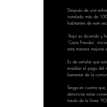
Después de una exhaus
instalado más de 100 
habitantes de este s
"Aquí es diciendo y 
‘Caza Fraudes’, inici
esta manera mejorar el
Es de señalar que est
evadían el pago del r
bienestar de la comu
Tenga en cuenta que, 
denunciar estas conex
través de la línea