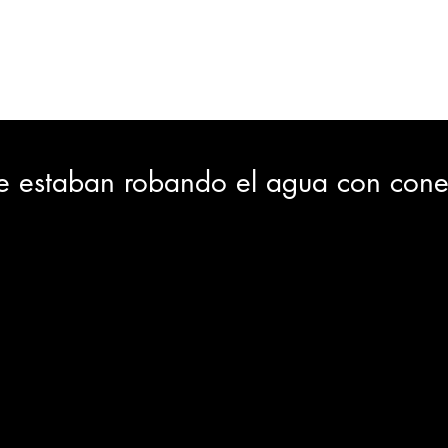
ORTES
JUDICIAL
GOBIERNO
INSÓLITAS
MEDIO AMBIENTE
VARIEDADES
CIUDAD
se estaban robando el agua con con
GIA
INTERNACIONAL
TURISMO