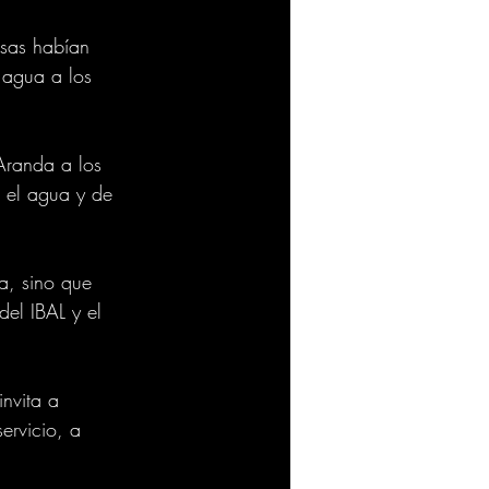
osas habían 
 agua a los 
Aranda a los 
o el agua y de 
a, sino que 
el IBAL y el 
nvita a 
ervicio, a 