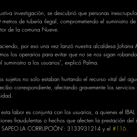
tiva investigación, se descubrió que personas inescrupul
metros de tubería ilegal, comprometiendo el suministro de
ector de la comuna Nueve.
haciendo, por eso una vez lanzó nuestra alcaldesa Johana 
amos los operarios para evitar que no se nos sigan roband
 suministro a los usuarios", explicó Palma. 
os sujetos no solo estaban hurtando el recurso vital del agu
ecibo correspondiente, afectando gravemente los servicios d
nidad.
esta labor es conjunta con los usuarios, a quienes el IBAL i
iones fraudulentas o hechos que afecten la prestación del s
 'YO SAPEO LA CORRUPCIÓN': 3133931214 y el 
#116
.