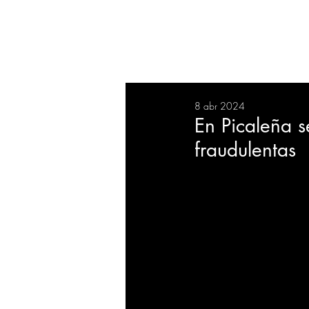
RESUMEN
SALUD
DEP
8 abr 2024
BIENESTAR
EVENTOS
En Picaleña 
fraudulentas
EMPRESAS
TECNOLO