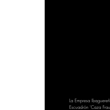
La Empresa Ibaguereña
Escuadrón ‘Caza Fraud