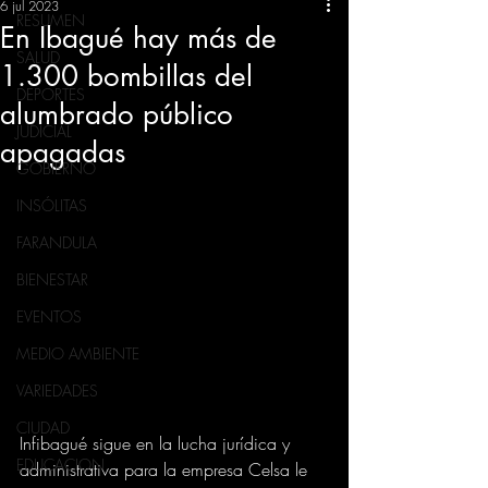
6 jul 2023
RESUMEN
En Ibagué hay más de
SALUD
1.300 bombillas del
DEPORTES
alumbrado público
JUDICIAL
apagadas
GOBIERNO
INSÓLITAS
FARANDULA
BIENESTAR
EVENTOS
MEDIO AMBIENTE
VARIEDADES
CIUDAD
Infibagué sigue en la lucha jurídica y 
EDUCACION
administrativa para la empresa Celsa le 