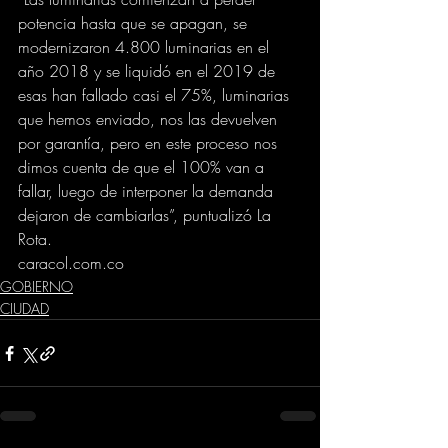
potencia hasta que se apagan, se 
modernizaron 4.800 luminarias en el 
año 2018 y se liquidó en el 2019 de 
esas han fallado casi el 75%, luminarias 
que hemos enviado, nos las devuelven 
por garantía, pero en este proceso nos 
dimos cuenta de que el 100% van a 
fallar, luego de interponer la demanda 
dejaron de cambiarlas”, puntualizó La 
Rota.
caracol.com.co
GOBIERNO
CIUDAD