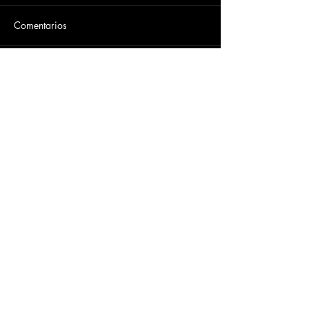
Comentarios
Escribir un comentario...
Dirección
​Carrera 3 # 12 - 36
C.C. Pasaje Real Piso 8
Ibague, Tolima