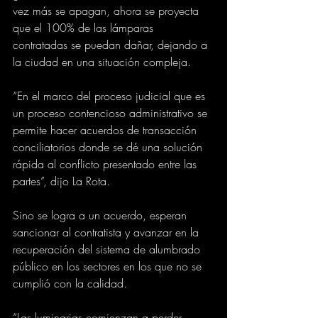
vez más se apagan, ahora se proyecta 
que el 100% de las lámparas 
contratadas se puedan dañar, dejando a 
la ciudad en una situación compleja.
“En el marco del proceso judicial que es 
un proceso contencioso administrativo se 
permite hacer acuerdos de transacción 
conciliatorios donde se dé una solución 
rápida al conflicto presentado entre las 
partes”, dijo La Rota.
Sino se logra a un acuerdo, esperan 
sancionar al contratista y avanzar en la 
recuperación del sistema de alumbrado 
público en los sectores en los que no se 
cumplió con la calidad.
“Las luminarias comienzan a perder 