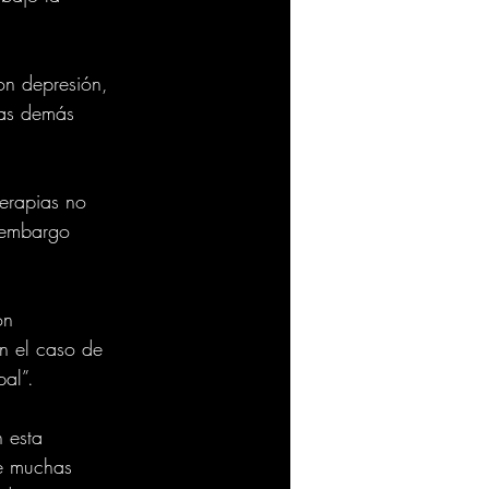
on depresión, 
las demás 
terapias no 
n embargo 
on 
n el caso de 
pal”.
 esta 
ne muchas 