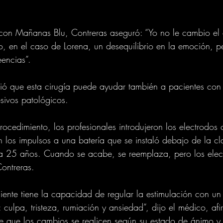
con Mañanas Blu, Contreras aseguró: “Yo no le cambio el 
 en el caso de Lorena, un desequilibrio en la emoción, pe
encias”.
ió que esta cirugía puede ayudar también a pacientes con
sivos patológicos.
procedimiento, los profesionales introdujeron los electrodo
n los impulsos a una batería que se instaló debajo de la cla
ra 25 años. Cuando se acabe, se reemplaza, pero los ele
Contreras.
iente tiene la capacidad de regular la estimulación con un 
: culpa, tristeza, rumiación y ansiedad”, dijo el médico, a
ite que los cambios se realicen según su estado de ánimo y 