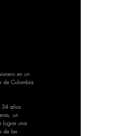
pionero en un 
gar de Colombia 
e 34 años 
eras, un 
e lograr una 
s de las 