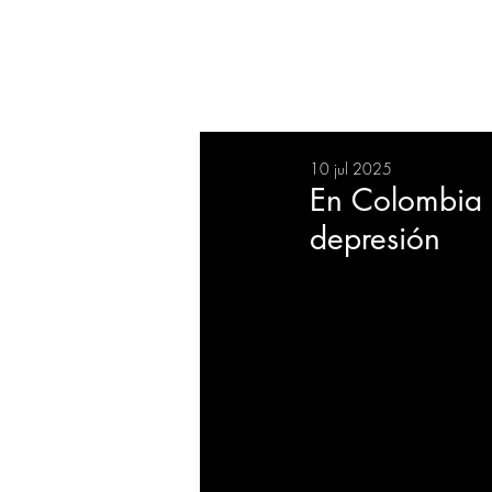
RESUMEN
SALUD
DEP
10 jul 2025
BIENESTAR
EVENTOS
En Colombia s
depresión
EMPRESAS
TECNOLO