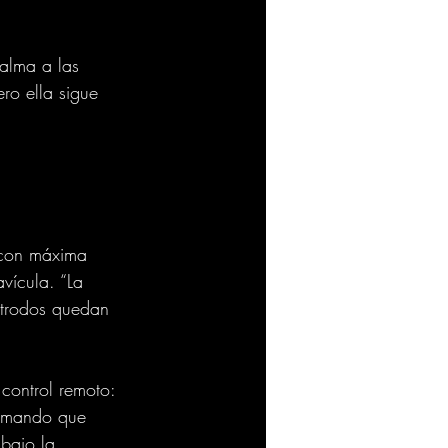
alma a las 
ro ella sigue 
 
s con máxima 
vícula. “La 
ctrodos quedan 
control remoto: 
firmando que 
bajo la 