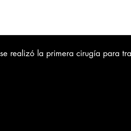
ORTES
JUDICIAL
GOBIERNO
INSÓLITAS
MEDIO AMBIENTE
VARIEDADES
CIUDAD
e realizó la primera cirugía para tra
GIA
INTERNACIONAL
TURISMO