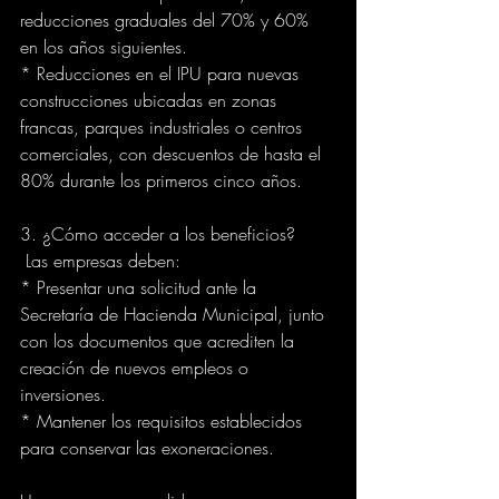
reducciones graduales del 70% y 60% 
en los años siguientes.
* Reducciones en el IPU para nuevas 
construcciones ubicadas en zonas 
francas, parques industriales o centros 
comerciales, con descuentos de hasta el 
80% durante los primeros cinco años.
3. ¿Cómo acceder a los beneficios?
 Las empresas deben:
* Presentar una solicitud ante la 
Secretaría de Hacienda Municipal, junto 
con los documentos que acrediten la 
creación de nuevos empleos o 
inversiones.
* Mantener los requisitos establecidos 
para conservar las exoneraciones.