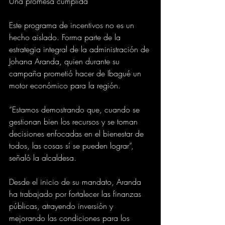
Una promesa cumplida
Este programa de incentivos no es un 
hecho aislado. Forma parte de la 
estrategia integral de la administración de 
Johana Aranda, quien durante su 
campaña prometió hacer de Ibagué un 
motor económico para la región. 
“Estamos demostrando que, cuando se 
gestionan bien los recursos y se toman 
decisiones enfocadas en el bienestar de 
todos, las cosas sí se pueden lograr”, 
señaló la alcaldesa.
Desde el inicio de su mandato, Aranda 
ha trabajado por fortalecer las finanzas 
públicas, atrayendo inversión y 
mejorando las condiciones para los 