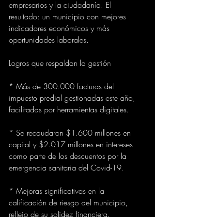
empresarios y la ciudadanía. El 
resultado: un municipio con mejores 
indicadores económicos y más 
oportunidades laborales.
Logros que respaldan la gestión
* Más de 300.000 facturas del 
impuesto predial gestionadas este año, 
facilitadas por herramientas digitales.
* Se recaudaron $1.600 millones en 
capital y $2.017 millones en intereses 
como parte de los descuentos por la 
emergencia sanitaria del Covid-19.
* Mejoras significativas en la 
calificación de riesgo del municipio, 
reflejo de su solidez financiera.