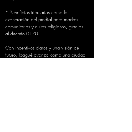
* Beneficios tributarios como la 
exoneración del predial para madres 
comunitarias y cultos religiosos, gracias 
al decreto 0170.
Con incentivos claros y una visión de 
futuro, Ibagué avanza como una ciudad 
que apoya al sector empresarial mientras 
prioriza el bienestar de su gente. Bajo el 
liderazgo de Johana Aranda, el 
compromiso es evidente: atraer inversión 
para combatir el desempleo y construir un 
mejor futuro para todos.
GOBIERNO
CIUDAD
EMPRESAS