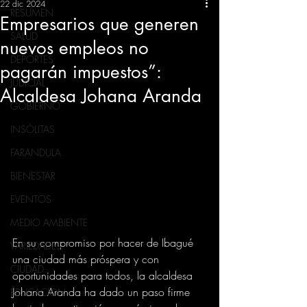
22 dic 2024
RESUMEN
Empresarios que generen
SALUD
nuevos empleos no
DEPORTES
pagarán impuestos”:
JUDICIAL
Alcaldesa Johana Aranda
GOBIERNO
INSÓLITAS
FARANDULA
BIENESTAR
EVENTOS
MEDIO AMBIENTE
En su compromiso por hacer de Ibagué 
VARIEDADES
una ciudad más próspera y con 
CIUDAD
oportunidades para todos, la alcaldesa 
Johana Aranda ha dado un paso firme 
EDUCACION