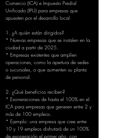
Comercio (ICA) e Impuesto Predial 
Unificado (IPU) para empresas que 
apuesten por el desarrollo local.
1. ¿A quién están dirigidos?
* Nuevas empresas que se instalen en la 
ciudad a partir de 2025.
* Empresas existentes que amplíen 
operaciones, como la apertura de sedes 
o sucursales, o que aumenten su planta 
de personal.
2. ¿Qué beneficios reciben?
* Exoneraciones de hasta el 100% en el 
ICA para empresas que generen entre 2 y 
más de 100 empleos.
* Ejemplo: una empresa que cree entre 
10 y 19 empleos disfrutará de un 100% 
de exoneración el primer año, con 