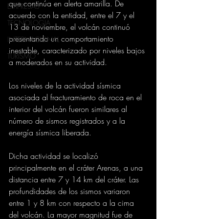
que continúa en alerta amarilla. De 
EMPRESAS
acuerdo con la entidad, entre el 7 y el 
TECNOLOGIA
13 de noviembre, el volcán continuó 
presentando un comportamiento 
INTERNACIONAL
inestable, caracterizado por niveles bajos 
TURISMO
a moderados en su actividad.
Los niveles de la actividad sísmica 
asociada al fracturamiento de roca en el 
interior del volcán fueron similares al 
número de sismos registrados y a la 
energía sísmica liberada.
Dicha actividad se localizó 
principalmente en el cráter Arenas, a una 
distancia entre 7 y 14 km del cráter. Las 
profundidades de los sismos variaron 
entre 1 y 8 km con respecto a la cima 
del volcán. La mayor magnitud fue de 