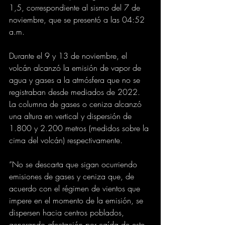
1,5, correspondiente al sismo del 7 de 
noviembre, que se presentó a las 04:52 
a.m.
Durante el 9 y 13 de noviembre, el 
volcán alcanzó la emisión de vapor de 
agua y gases a la atmósfera que no se 
registraban desde mediados de 2022. 
La columna de gases o ceniza alcanzó 
una altura en vertical y dispersión de 
1.800 y 2.200 metros (medidos sobre la 
cima del volcán) respectivamente.
“No se descarta que sigan ocurriendo 
emisiones de gases y ceniza que, de 
acuerdo con el régimen de vientos que 
impere en el momento de la emisión, se 
dispersen hacia centros poblados, 
generando afectación por caída de este 