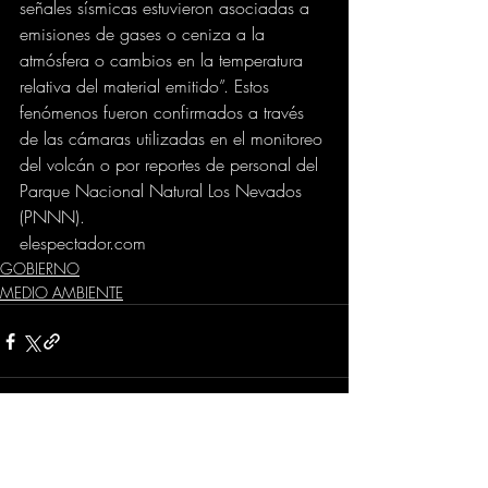
señales sísmicas estuvieron asociadas a 
emisiones de gases o ceniza a la 
atmósfera o cambios en la temperatura 
relativa del material emitido”. Estos 
fenómenos fueron confirmados a través 
de las cámaras utilizadas en el monitoreo 
del volcán o por reportes de personal del 
Parque Nacional Natural Los Nevados 
(PNNN).
elespectador.com
GOBIERNO
MEDIO AMBIENTE
Comentarios