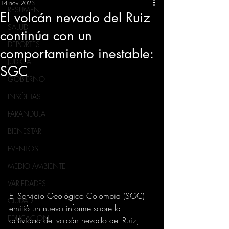
14 nov 2023
RESUMEN
El volcán nevado del Ruiz
SALUD
continúa con un
DEPORTES
comportamiento inestable:
JUDICIAL
SGC
GOBIERNO
INSÓLITAS
FARANDULA
BIENESTAR
EVENTOS
MEDIO AMBIENTE
VARIEDADES
El Servicio Geológico Colombia (SGC) 
CIUDAD
emitió un nuevo informe sobre la 
EDUCACION
actividad del volcán nevado del Ruiz, 