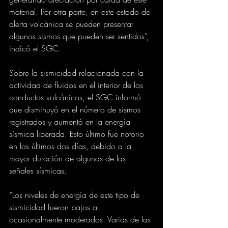
material. Por otra parte, en este estado de 
alerta volcánica se pueden presentar 
algunos sismos que pueden ser sentidos”, 
indicó el SGC.
Sobre la sismicidad relacionada con la 
actividad de fluidos en el interior de los 
conductos volcánicos, el SGC informó 
que disminuyó en el número de sismos 
registrados y aumentó en la energía 
sísmica liberada. Esto último fue notorio 
en los últimos dos días, debido a la 
mayor duración de algunas de las 
señales sísmicas.
“Los niveles de energía de este tipo de 
sismicidad fueron bajos a 
ocasionalmente moderados. Varias de las 