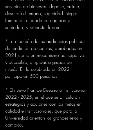
servicios de bienestar: deporte, cultura, 
desarrollo humano, seguridad integral, 
formación ciudadana, equidad y 
sociedad, y bienestar laboral.
* La creación de las audiencias públicas 
de rendición de cuentas, aprobadas en 
2021 como un mecanismo participativo 
y accesible, dirigidas a grupos de 
interés. En la celebrada en 2022 
participaron 500 personas.
* El nuevo Plan de Desarrollo Institucional 
2022 - 2025, en el que se articularon 
estrategias y acciones con las metas en 
calidad e institucionales, que para la 
Universidad orientan los grandes retos y 
cambios.