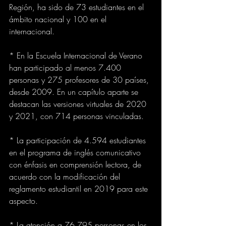
Región, ha sido de 73 estudiantes en el 
ámbito nacional y 100 en el 
internacional.
* En la Escuela Internacional de Verano 
han participado al menos 7.400 
personas y 275 profesores de 30 países, 
desde 2009. En un capítulo aparte se 
destacan las versiones virtuales de 2020 
y 2021, con 714 personas vinculadas.
* La participación de 4.594 estudiantes 
en el programa de inglés comunicativo 
con énfasis en comprensión lectora, de 
acuerdo con la modificación del 
reglamento estudiantil en 2019 para este 
aspecto.
* La atención a 76.795 personas en los 