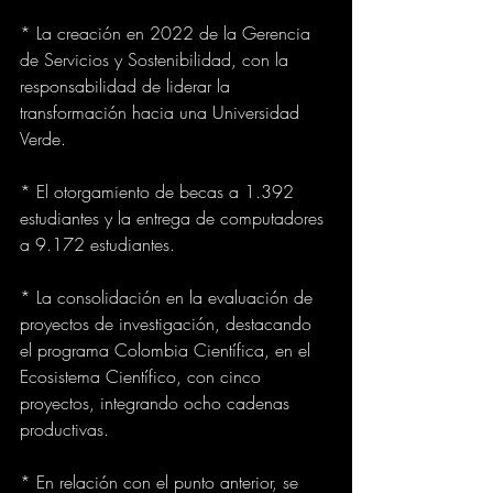
* La creación en 2022 de la Gerencia 
de Servicios y Sostenibilidad, con la 
responsabilidad de liderar la 
transformación hacia una Universidad 
Verde.
* El otorgamiento de becas a 1.392 
estudiantes y la entrega de computadores 
a 9.172 estudiantes.
* La consolidación en la evaluación de 
proyectos de investigación, destacando 
el programa Colombia Científica, en el 
Ecosistema Científico, con cinco 
proyectos, integrando ocho cadenas 
productivas.
* En relación con el punto anterior, se 