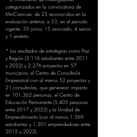
categorizados en la convocatoria de 
MinCiencias: de 23 reconocidos en la 
evaluación anterior, a 53, en el periodo 
vigente: 33 junior, 15 asociado, 4 senior 
y 1 emérito.
* Los resultados de estrategias como Paz 
y Región (3.116 estudiantes entre 2011 
y 2022) y 2.276 proyectos en 57 
municipios; el Centro de Consultoría 
Empresarial con al menos 52 proyectos y 
21 consultorías, que generaron impacto 
en 101.362 personas; el Centro de 
Educación Permanente (5.405 personas 
entre 2017 y 2022) y la Unidad de 
Emprendimiento (con al menos 1.569 
estudiantes y 1.301 emprendedores entre 
2015 y 2022).