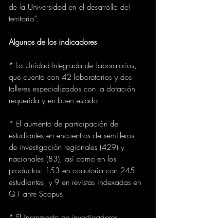
de la Universidad en el desarrollo del 
territorio”.
Algunos de los indicadores 
* La Unidad Integrada de Laboratorios, 
que cuenta con 42 laboratorios y dos 
talleres especializados con la dotación 
requerida y en buen estado.
* El aumento de participación de 
estudiantes en encuentros de semilleros 
de investigación regionales (429) y 
nacionales (83), así como en los 
productos: 153 en coautoría con 245 
estudiantes, y 9 en revistas indexadas en 
Q1 ante Scopus.
* El incremento de investigadores 