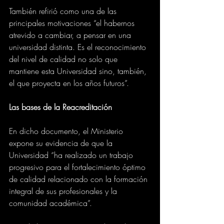
También refirió como una de las 
principales motivaciones “el habernos 
atrevido a cambiar, a pensar en una 
universidad distinta. Es el reconocimiento 
del nivel de calidad no solo que 
mantiene esta Universidad sino, también, 
el que proyecta en los años futuros”.
Las bases de la Reacreditación
En dicho documento, el Ministerio 
expone su evidencia de que la 
Universidad “ha realizado un trabajo 
progresivo para el fortalecimiento óptimo 
de calidad relacionado con la formación 
integral de sus profesionales y la 
comunidad académica”.