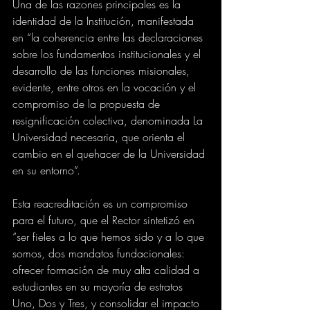
Una de las razones principales es la 
identidad de la Institución, manifestada 
en “la coherencia entre las declaraciones 
sobre los fundamentos institucionales y el 
desarrollo de las funciones misionales, 
evidente, entre otros en la vocación y el 
compromiso de la propuesta de 
resignificación colectiva, denominada La 
Universidad necesaria, que orienta el 
cambio en el quehacer de la Universidad 
en su entorno”.
Esta reacreditación es un compromiso 
para el futuro, que el Rector sintetizó en 
“ser fieles a lo que hemos sido y a lo que 
somos, dos mandatos fundacionales: 
ofrecer formación de muy alta calidad a 
estudiantes en su mayoría de estratos 
Uno, Dos y Tres, y consolidar el impacto 