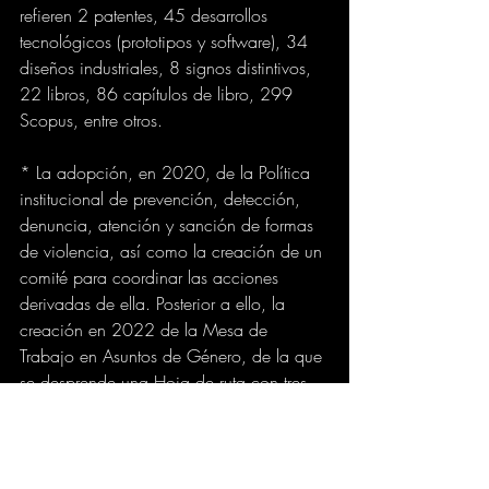
refieren 2 patentes, 45 desarrollos 
tecnológicos (prototipos y software), 34 
diseños industriales, 8 signos distintivos, 
22 libros, 86 capítulos de libro, 299 
Scopus, entre otros.
* La adopción, en 2020, de la Política 
institucional de prevención, detección, 
denuncia, atención y sanción de formas 
de violencia, así como la creación de un 
comité para coordinar las acciones 
derivadas de ella. Posterior a ello, la 
creación en 2022 de la Mesa de 
Trabajo en Asuntos de Género, de la que 
se desprende una Hoja de ruta con tres 
ejes.
“Es evidente la percepción positiva de la 
comunidad universitaria sobre la 