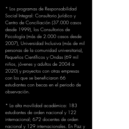
* Los programas de Responsabilidad 
Social Integral: Consultorio Jurídico y 
Centro de Conciliación (37.000 casos 
desde 1999), los Consultorios de 
Psicología (más de 2.000 casos desde 
2007), Universidad Inclusiva (más de mil 
personas de la comunidad universitaria), 
Pequeños Científicos y Ondas (69 mil 
niños, jóvenes y adultos de 2004 a 
2020) y proyectos con otras empresas 
con los que se beneficiaron 66 
estudiantes con becas en el periodo de 
observación.
* La alta movilidad académica: 183 
estudiantes de orden nacional y 122 
internacional; 672 docentes de orden 
nacional y 129 internacionales. En Paz y 