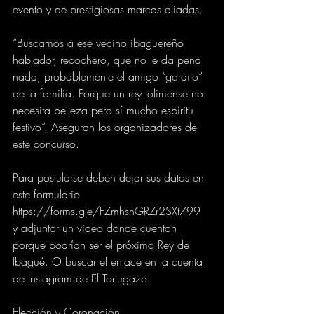
evento y de prestigiosas marcas aliadas. 
“Buscamos a ese vecino ibaguereño 
hablador, recochero, que no le da pena 
nada, probablemente el amigo “gordito” 
de la familia. Porque un rey tolimense no 
necesita belleza pero sí mucho espíritu 
festivo”. Aseguran los organizadores de 
este concurso.
Para postularse deben dejar sus datos en 
este formulario 
https://forms.gle/FZmhshGRZr2SXt799 
y adjuntar un video donde cuentan 
porque podrían ser el próximo Rey de 
Ibagué. O buscar el enlace en la cuenta 
de Instagram de El Tortugazo.
Elección y Coronación