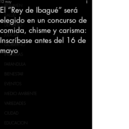
12 may
RESUMEN
El “Rey de Ibagué” será
SALUD
elegido en un concurso de
DEPORTES
comida, chisme y carisma:
JUDICIAL
Inscríbase antes del 16 de
GOBIERNO
mayo
INSÓLITAS
FARANDULA
BIENESTAR
EVENTOS
MEDIO AMBIENTE
VARIEDADES
CIUDAD
EDUCACION