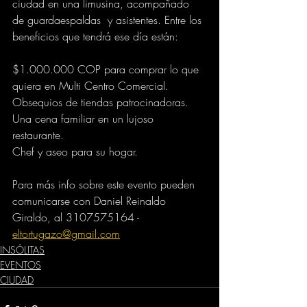
ciudad en una limusina, acompañado 
de guardaespaldas  y asistentes. Entre los 
beneficios que tendrá ese día están:
$1.000.000 COP para comprar lo que 
quiera en Multi Centro Comercial.
Obsequios de tiendas patrocinadoras.
Una cena familiar en un lujoso 
restaurante.
Chef y aseo para su hogar. 
Para más info sobre este evento pueden 
comunicarse con Daniel Reinaldo 
Giraldo, al 3107575164 -  
eltortugazo@gmail.com
INSÓLITAS
EVENTOS
CIUDAD