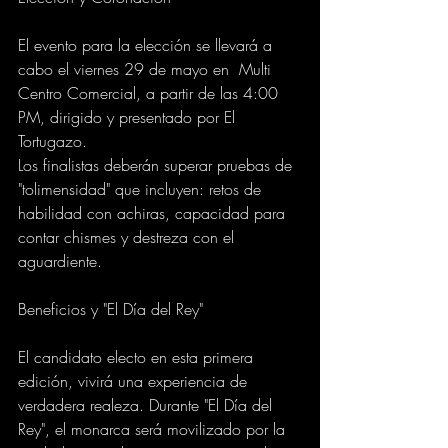
El evento para la elección se llevará a 
cabo el viernes 29 de mayo en  Multi 
Centro Comercial, a partir de las 4:00 
PM, dirigido y presentado por El 
Tortugazo.
Los finalistas deberán superar pruebas de 
"tolimensidad" que incluyen: retos de 
habilidad con achiras, capacidad para 
contar chismes y destreza con el 
aguardiente. 
Beneficios y "El Día del Rey"
El candidato electo en esta primera 
edición, vivirá una experiencia de 
verdadera realeza. Durante "El Día del 
Rey", el monarca será movilizado por la 