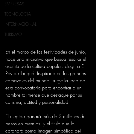
EMPRESAS
TECNOLOGIA
INTERNACIONAL
TURISMO
En el marco de las festividades de junio, 
nace una iniciativa que busca resaltar el 
espíritu de la cultura popular: elegir a El 
Rey de Ibagué. Inspirado en los grandes 
carnavales del mundo, surge la idea de 
esta convocatoria para encontrar a un 
hombre tolimense que destaque por su 
carisma, actitud y personalidad. 
El elegido ganará más de 3 millones de 
pesos en premios, y el título que lo 
coronará como imagen simbólica del 