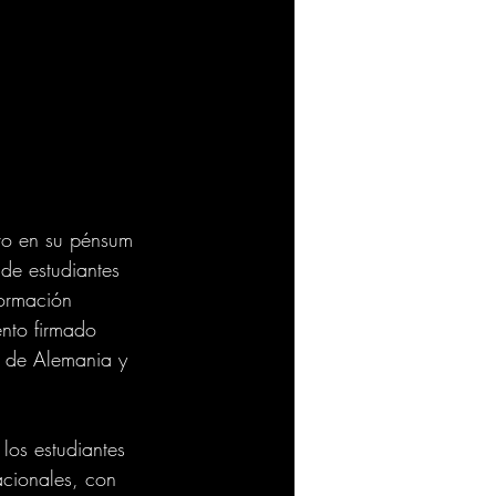
ivo en su pénsum 
de estudiantes 
formación 
nto firmado 
l de Alemania y 
os estudiantes 
acionales, con 