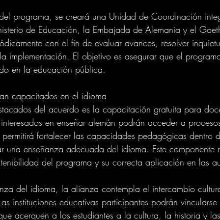
 del programa, se creará una Unidad de Coordinación inte
nisterio de Educación, la Embajada de Alemania y el Goethe-
ódicamente con el fin de evaluar avances, resolver inquietu
 la implementación. El objetivo es asegurar que el program
ido en la educación pública.
ían capacitados en el idioma
tacados del acuerdo es la capacitación gratuita para doce
es interesados en enseñar alemán podrán acceder a proceso
 permitirá fortalecer las capacidades pedagógicas dentro d
rar una enseñanza adecuada del idioma. Este componente r
stenibilidad del programa y su correcta aplicación en las au
za del idioma, la alianza contempla el intercambio cultur
Las instituciones educativas participantes podrán vincularse
e acerquen a los estudiantes a la cultura, la historia y las