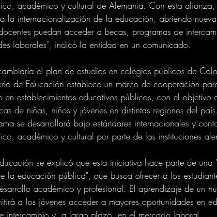
co, académico y cultural de Alemania. Con esta alianza
a la internacionalización de la educación, abriendo nueva
y docentes puedan acceder a becas, programas de intercam
es laborales", indicó la entidad en un comunicado.
cambiaría el plan de estudios en colegios públicos de Col
erio de Educación establece un marco de cooperación para 
en establecimientos educativos públicos, con el objetivo d
cas de niñas, niños y jóvenes en distintas regiones del paí
grama se desarrollará bajo estándares internacionales y cont
o, académico y cultural por parte de las instituciones al
ducación se explicó que esta iniciativa hace parte de una "
de la educación pública", que busca ofrecer a los estudiant
esarrollo académico y profesional. El aprendizaje de un n
ermitirá a los jóvenes acceder a mayores oportunidades en e
e intercambio y, a largo plazo, en el mercado laboral.