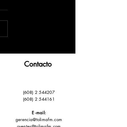
Contacto
(608) 2 544207
(608) 2 544161
E -mail:
gerencia@tolimafm.com
oyentes@tolimafm.com