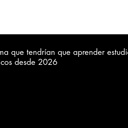
ORTES
JUDICIAL
GOBIERNO
INSÓLITAS
MEDIO AMBIENTE
VARIEDADES
CIUDAD
ma que tendrían que aprender estudi
licos desde 2026
GIA
INTERNACIONAL
TURISMO