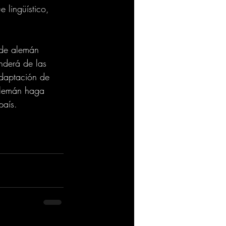
 lingüístico, 
 de alemán 
nderá de las 
adaptación de 
alemán haga 
país.