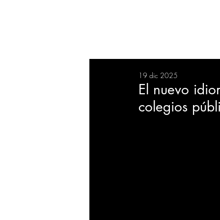
RESUMEN
SALUD
DEP
19 dic 2025
BIENESTAR
EVENTOS
El nuevo idio
colegios púb
EMPRESAS
TECNOLO