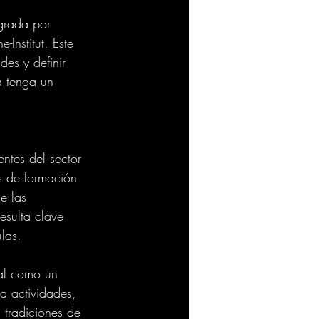
grada por 
Institut. Este 
des y definir 
a tenga un 
ntes del sector 
s de formación 
e las 
esulta clave 
las.
al como un 
 a actividades, 
 tradiciones de 