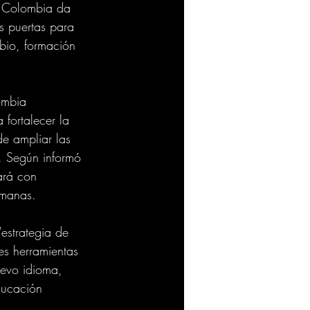
, Colombia da 
s puertas para 
bio, formación 
ombia
fortalecer la 
e ampliar las 
s. Según informó 
ará con 
emanas.
estrategia de 
es herramientas 
uevo idioma, 
ducación 