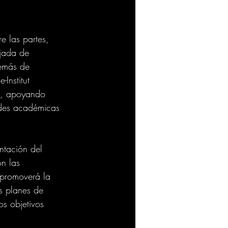
e las partes, 
ajada de 
demás de 
Institut 
al, apoyando 
ades académicas 
ntación del 
n las 
promoverá la 
s planes de 
os objetivos 