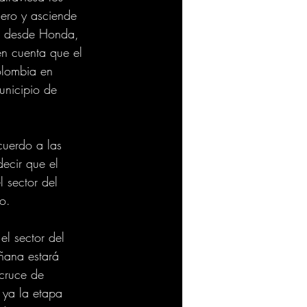
ero y asciende 
os desde Honda, 
n cuenta que el 
olombia en 
unicipio de 
cuerdo a las 
ecir que el 
 sector del 
o. 
el sector del 
ñana estará 
cruce de 
 ya la etapa 