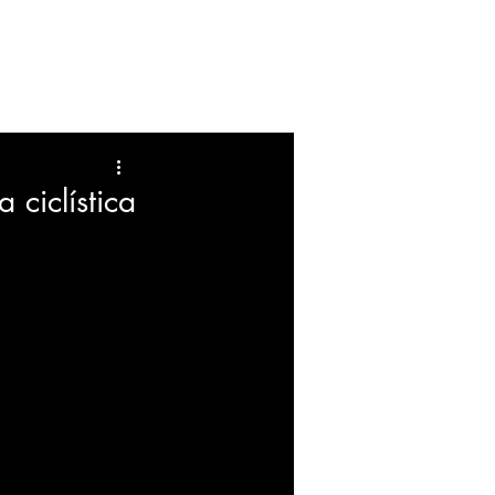
FARANDULA
EDUCACION
 ciclística