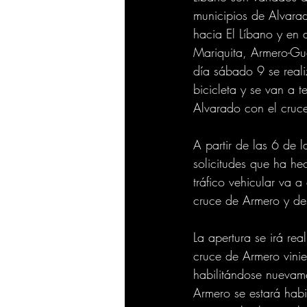
municipios de Alvarad
hacia El Líbano y en
Mariquita, Armero-Gu
día sábado 9 se reali
bicicleta y se van a 
Alvarado con el cruc
A partir de las 6 de 
solicitudes que ha he
tráfico vehicular va 
cruce de Armero y de
La apertura se irá re
cruce de Armero vini
habilitándose nuevam
Armero se estará hab