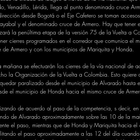
o, Venadillo, Lérida, llega al punto denominado cruce Arm
 dirección desde Bogotá o el Eje Cafetero se toman acces
ayabal y el denominado cruce de Armero. Hay que tener e
zará la penúltima etapa de la versión 75 de la Vuelta a C
tener cierres programados en el corredor que comunica el m
e de Armero y con los municipios de Mariquita y Honda. 
la mañana se efectuarán los cierres de la vía nacional de a
cho la Organización de la Vuelta a Colombia. Esto quiere d
a quedar paralizado desde el municipio de Alvarado hasta el
sde el municipio de Honda hacia el mismo cruce de Armer
alizando de acuerdo al paso de la competencia, s decir, en 
endo de Alvarado aproximadamente sobre las 10 de la ma
ente el paso, mientras que de Honda y Mariquita hacia el 
ilitando el paso aproximadamente a las 12 del día cuando