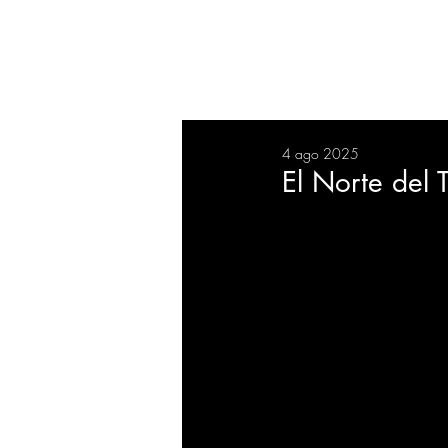
RESUMEN
SALUD
DEP
4 ago 2025
BIENESTAR
EVENTOS
El Norte del T
EMPRESAS
TECNOLO