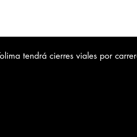
ORTES
JUDICIAL
GOBIERNO
INSÓLITAS
MEDIO AMBIENTE
VARIEDADES
CIUDAD
olima tendrá cierres viales por carrera
GIA
INTERNACIONAL
TURISMO