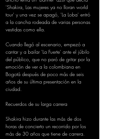
'Shakira, Las mujeres ya no lloran world 
tour' y una vez se apagó, 'La Loba' entró 
a la cancha rodeada de varias personas 
vestidas como ella.
Cuando llegó al escenario, empezó a 
cantar y a bailar 'La Fuerte' ante el júbilo 
del público, que no paró de gritar por la 
emoción de ver a la colombiana en 
Bogotá después de poco más de seis 
años de su última presentación en la 
ciudad.
Recuerdos de su larga carrera
Shakira hizo durante las más de dos 
horas de concierto un recorrido por los 
más de 30 años que tiene de carrera.