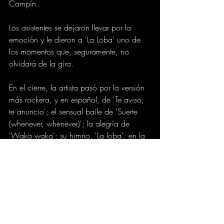
Campín.
Los asistentes se dejaron llevar por la 
emoción y le dieron a 'La Loba' uno de 
los momentos que, seguramente, no 
olvidará de la gira.
En el cierre, la artista pasó por la versión 
más rockera, y en español, de 'Te aviso, 
te anuncio'; el sensual baile de 'Suerte 
(whenever, whenever)'; la alegría de 
'Waka waka'; su himno, 'La loba', en la 
que salió al escenario un inflable gigante 
de este animal, y 'BZRP Music Sessiones 
#52
', con la que se despidió del público.
"Muchas gracias Bogotá, te amo 
Colombia", expresó Shakira, que hoy se 
volverá a presentar en una ciudad sin la 