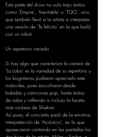
Esta parte del show no solo trajo éxitos 
como 'Empire', 'Inevitable' o 'TQG', sino 
que también llevó a la artista a interpretar 
una versión de 'Te felicito' en la que bailó 
con un robot.
Un repertorio variado
Si hay algo que caracteriza la carrera de 
'La Loba' es la variedad de su repertorio y 
los bogotanos pudieron apreciarlo este 
miércoles, pues escucharon desde 
baladas y canciones pop, hasta éxitos 
de salsa y vallenato e incluso la faceta 
más rockera de Shakira.
Así pues, el concierto pasó de la emotiva 
interpretación de 'Acróstico', en la que 
aparecieron cantando en las pantallas los 
dos hijos de la artista, Milan y Sasha, a 