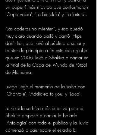
un popurrí más movido que conformaron 
'Copa vacía', 'La bicicleta' y 'La tortura'.
"Las caderas no mienten", y eso quedó 
muy claro cuando bailó y cantó 'Hips 
don't lie', que llevó al público a saltar y 
cantar de principio a fin este éxito global 
que en 2006 llevó a Shakira a cantar en 
la final de la Copa del Mundo de Fútbol 
de Alemania.
Luego llegó el momento de la salsa con 
'Chantaje', 'Addicted to you' y 'Loca'.
La velada se hizo más emotiva porque 
Shakira empezó a cantar la balada 
'Antología' con todo el público y la lluvia 
comenzó a caer sobre el estadio El 