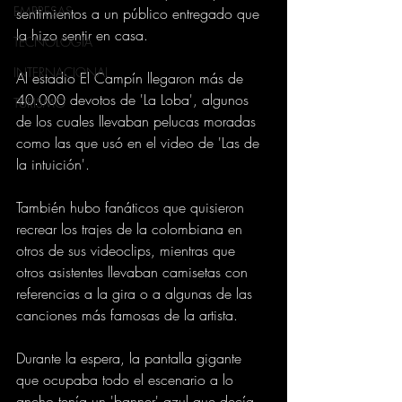
EMPRESAS
sentimientos a un público entregado que 
la hizo sentir en casa.
TECNOLOGIA
INTERNACIONAL
Al estadio El Campín llegaron más de 
40.000 devotos de 'La Loba', algunos 
TURISMO
de los cuales llevaban pelucas moradas 
como las que usó en el video de 'Las de 
la intuición'.
También hubo fanáticos que quisieron 
recrear los trajes de la colombiana en 
otros de sus videoclips, mientras que 
otros asistentes llevaban camisetas con 
referencias a la gira o a algunas de las 
canciones más famosas de la artista.
Durante la espera, la pantalla gigante 
que ocupaba todo el escenario a lo 
ancho tenía un 'banner' azul que decía 