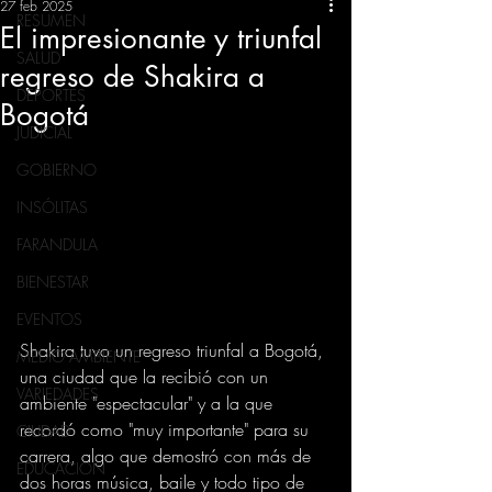
27 feb 2025
RESUMEN
El impresionante y triunfal
SALUD
regreso de Shakira a
DEPORTES
Bogotá
JUDICIAL
GOBIERNO
INSÓLITAS
FARANDULA
BIENESTAR
EVENTOS
Shakira tuvo un regreso triunfal a Bogotá, 
MEDIO AMBIENTE
una ciudad que la recibió con un 
VARIEDADES
ambiente "espectacular" y a la que 
recordó como "muy importante" para su 
CIUDAD
carrera, algo que demostró con más de 
EDUCACION
dos horas música, baile y todo tipo de 