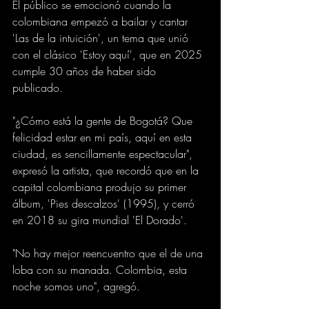
El público se emocionó cuando la 
colombiana empezó a bailar y cantar 
'Las de la intuición', un tema que unió 
con el clásico 'Estoy aquí', que en 2025 
cumple 30 años de haber sido 
publicado.
"¿Cómo está la gente de Bogotá? Que 
felicidad estar en mi país, aquí en esta 
ciudad, es sencillamente espectacular", 
expresó la artista, que recordó que en la 
capital colombiana produjo su primer 
álbum, 'Pies descalzos' (1995), y cerró 
en 2018 su gira mundial 'El Dorado'.
"No hay mejor reencuentro que el de una 
loba con su manada. Colombia, esta 
noche somos uno", agregó.