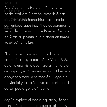
EMPRESAS
En diálogo con Noticias Caracol, el 
TECNOLOGIA
padre William Carreño, describió este 
día como una fecha histórica para la 
INTERNACIONAL
comunidad agustina. “Hoy celebramos la 
TURISMO
fiesta de la provincia de Nuestra Señora 
de Gracia, pasará a la historia en todos 
nosotros”, enfatizó.
El sacerdote, además, recordó que 
conoció al hoy papa León XIV en 1996 
durante una visita que hizo al municipio 
de Bojacá, en Cundinamarca. “Él estuvo 
apoyando toda la formación, luego fue 
provincial y también tuvo la oportunidad 
de ser padre general”, contó.
Según explicó el padre agustino, Robert 
Francis “era un hombre que estaba muy 