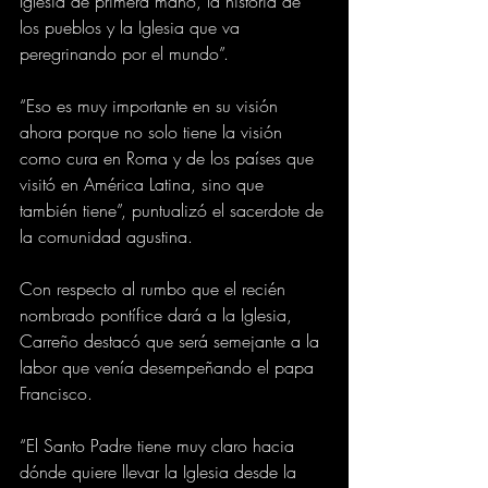
Iglesia de primera mano, la historia de 
los pueblos y la Iglesia que va 
peregrinando por el mundo”.
“Eso es muy importante en su visión 
ahora porque no solo tiene la visión 
como cura en Roma y de los países que 
visitó en América Latina, sino que 
también tiene”, puntualizó el sacerdote de 
la comunidad agustina.
Con respecto al rumbo que el recién 
nombrado pontífice dará a la Iglesia, 
Carreño destacó que será semejante a la 
labor que venía desempeñando el papa 
Francisco.
“El Santo Padre tiene muy claro hacia 
dónde quiere llevar la Iglesia desde la 