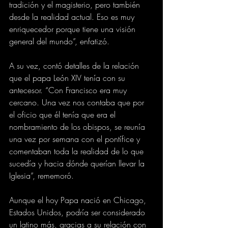
tradición y el magisterio, pero también 
desde la realidad actual. Eso es muy 
enriquecedor porque tiene una visión 
general del mundo”, enfatizó.
A su vez, contó detalles de la relación 
que el papa León XIV tenía con su 
antecesor. “Con Francisco era muy 
cercano. Una vez nos contaba que por 
el oficio que él tenía que era el 
nombramiento de los obispos, se reunía 
una vez por semana con el pontífice y 
comentaban toda la realidad de lo que 
sucedía y hacia dónde querían llevar la 
Iglesia”, rememoró.
Aunque el hoy Papa nació en Chicago, 
Estados Unidos, podría ser considerado 
un latino más, gracias a su relación con 