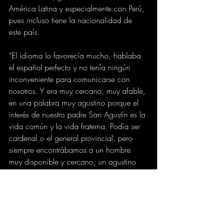
América Latina y especialmente con Perú, 
pues incluso tiene la nacionalidad de 
este país.
“El idioma lo favorecía mucho, hablaba 
el español perfecto y no tenía ningún 
inconveniente para comunicarse con 
nosotros. Y era muy cercano, muy afable, 
en una palabra muy agustino porque el 
interés de nuestro padre San Agustín es la 
vida común y la vida fraterna. Podía ser 
cardenal o el general provincial, pero 
siempre encontrábamos a un hombre 
muy disponible y cercano, un agustino 
de corazón”, describió el sacerdote 
colombiano.
elpais.com.co
INTERNACIONAL