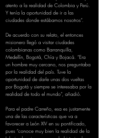
atento a la realidad de Colombia y Perú. 
Y tenía la oportunidad de ir a las 
ciudades donde estábamos nosotros”.
De acuerdo con su relato, el entonces 
misionero llegó a visitar ciudades 
colombianas como Barranquilla, 
Medellín, Bogotá, Chía y Bojacá. “Era 
un hombre muy cercano, nos preguntaba 
por la realidad del país. Tuve la 
oportunidad de darle unas dos vueltas 
por Bogotá y siempre se interesaba por la 
realidad de todo el mundo”, añadió.
Para el padre Carreño, esa es justamente 
una de las características que va a 
favorecer a León XIV en su pontificado, 
pues “conoce muy bien la realidad de la 