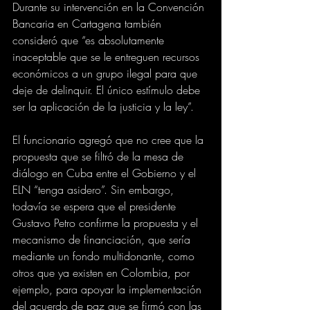
Durante su intervención en la Convención 
Bancaria en Cartagena también 
consideró que “es absolutamente 
inaceptable que se le entreguen recursos 
económicos a un grupo ilegal para que 
deje de delinquir. El único estímulo debe 
ser la aplicación de la justicia y la ley”. 
El funcionario agregó que no cree que la 
propuesta que se filtró de la mesa de 
diálogo en Cuba entre el Gobierno y el 
ELN “tenga asidero”. Sin embargo, 
todavía se espera que el presidente 
Gustavo Petro confirme la propuesta y el 
mecanismo de financiación, que sería 
mediante un fondo multidonante, como 
otros que ya existen en Colombia, por 
ejemplo, para apoyar la implementación 
del acuerdo de paz que se firmó con las 