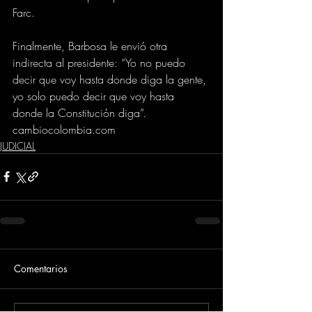
Farc.
Finalmente, Barbosa le envió otra 
indirecta al presidente: “Yo no puedo 
decir que voy hasta donde diga la gente, 
yo solo puedo decir que voy hasta 
donde la Constitución diga”.
cambiocolombia.com
JUDICIAL
Comentarios