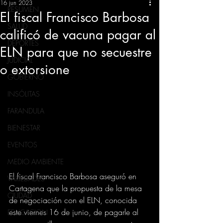
16 jun 2023
RESUMEN
El fiscal Francisco Barbosa
SALUD
calificó de vacuna pagar al
DEPORTES
ELN para que no secuestre
JUDICIAL
o extorsione
GOBIERNO
INSÓLITAS
FARANDULA
BIENESTAR
EVENTOS
MEDIO AMBIENTE
El fiscal Francisco Barbosa aseguró en 
VARIEDADES
Cartagena que la propuesta de la mesa 
CIUDAD
de negociación con el ELN, conocida 
este viernes 16 de junio, de pagarle al 
EDUCACION