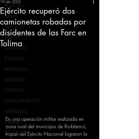
19 abr 2025
RESUMEN
Ejército recuperó dos
SALUD
camionetas robadas por
DEPORTES
disidentes de las Farc en
JUDICIAL
Tolima
GOBIERNO
INSÓLITAS
FARANDULA
BIENESTAR
EVENTOS
MEDIO AMBIENTE
VARIEDADES
En una operación militar realizada en 
CIUDAD
zona rural del municipio de Rioblanco, 
EDUCACION
tropas del Ejército Nacional lograron la 