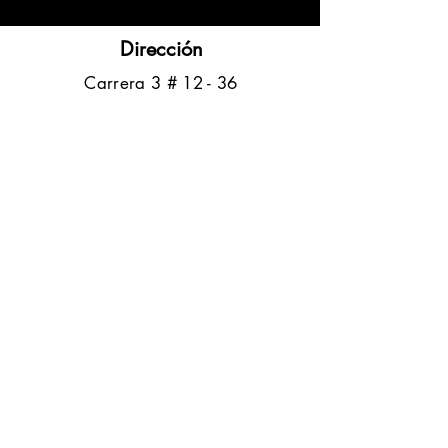
Dirección
​Carrera 3 # 12 - 36
C.C. Pasaje Real Piso 8
Ibague, Tolima