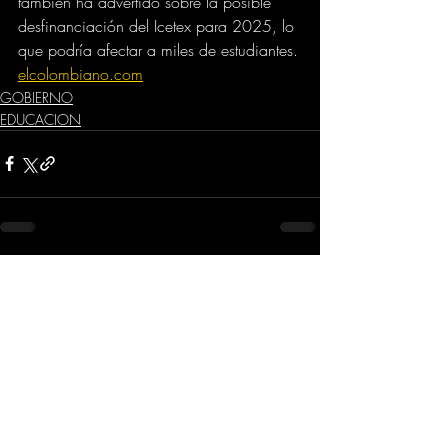
también ha advertido sobre la posible 
desfinanciación del Icetex para 2025, lo 
que podría afectar a miles de estudiantes.
elcolombiano.com
GOBIERNO
EDUCACION
Comentarios
Escribir un comentario...