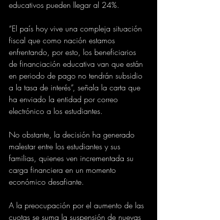
educativos pueden llegar al 24%.
“El país hoy vive una compleja situación 
fiscal que como nación estamos 
enfrentando, por esto, los beneficiarios 
de financiación educativa van que están 
en periodo de pago no tendrán subsidio 
a la tasa de interés”, señala la carta que 
ha enviado la entidad por correo 
electrónico a los estudiantes.
No obstante, la decisión ha generado 
malestar entre los estudiantes y sus 
familias, quienes ven incrementada su 
carga financiera en un momento 
económico desafiante.
A la preocupación por el aumento de las 
cuotas se suma la suspensión de nuevas 