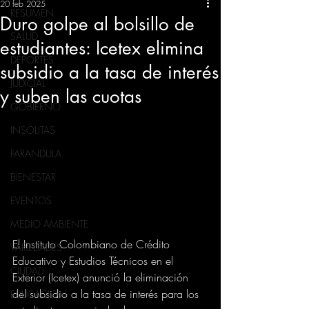
20 feb 2025
RESUMEN
Duro golpe al bolsillo de
SALUD
estudiantes: Icetex elimina
DEPORTES
subsidio a la tasa de interés
JUDICIAL
y suben las cuotas
GOBIERNO
INSÓLITAS
FARANDULA
BIENESTAR
EVENTOS
MEDIO AMBIENTE
El Instituto Colombiano de Crédito 
VARIEDADES
Educativo y Estudios Técnicos en el 
CIUDAD
Exterior (Icetex) anunció la eliminación 
del subsidio a la tasa de interés para los 
EDUCACION