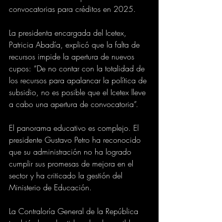
convocatorias para créditos en 2025.
La presidenta encargada del Icetex, 
Patricia Abadía, explicó que la falta de 
recursos impide la apertura de nuevos 
cupos: “De no contar con la totalidad de 
los recursos para apalancar la política de 
subsidio, no es posible que el Icetex lleve 
a cabo una apertura de convocatoria”.
El panorama educativo es complejo. El 
presidente Gustavo Petro ha reconocido 
que su administración no ha logrado 
cumplir sus promesas de mejora en el 
sector y ha criticado la gestión del 
Ministerio de Educación.
La Contraloría General de la República 