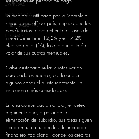
estudiantes en periodo de pago.
EMPRESAS
TECNOLOGIA
La medida, justificada por la “compleja 
situación fiscal” del país, implica que los 
INTERNACIONAL
beneficiarios ahora enfrentarán tasas de 
TURISMO
interés de entre el 12,2% y el 17,2% 
efectivo anual (EA), lo que aumentará el 
valor de sus cuotas mensuales.
Cabe destacar que las cuotas varían 
para cada estudiante, por lo que en 
algunos casos el ajuste representa un 
incremento más considerable.
En una comunicación oficial, el Icetex 
argumentó que, a pesar de la 
eliminación del subsidio, sus tasas siguen 
siendo más bajas que las del mercado 
financiero tradicional, donde los créditos 