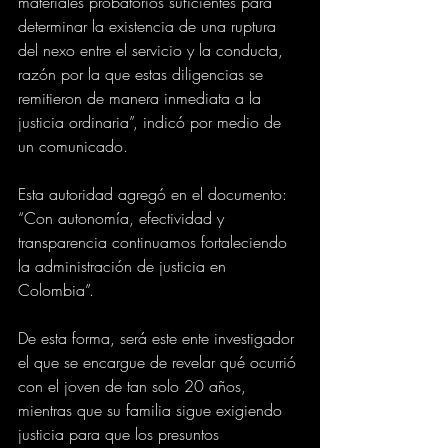
materiales probatorios suficientes para 
determinar la existencia de una ruptura 
del nexo entre el servicio y la conducta, 
razón por la que estas diligencias se 
remitieron de manera inmediata a la 
justicia ordinaria”, indicó por medio de 
un comunicado.
Esta autoridad agregó en el documento: 
“Con autonomía, efectividad y 
transparencia continuamos fortaleciendo 
la administración de justicia en 
Colombia”.
De esta forma, será este ente investigador 
el que se encargue de revelar qué ocurrió 
con el joven de tan solo 20 años, 
mientras que su familia sigue exigiendo 
justicia para que los presuntos 