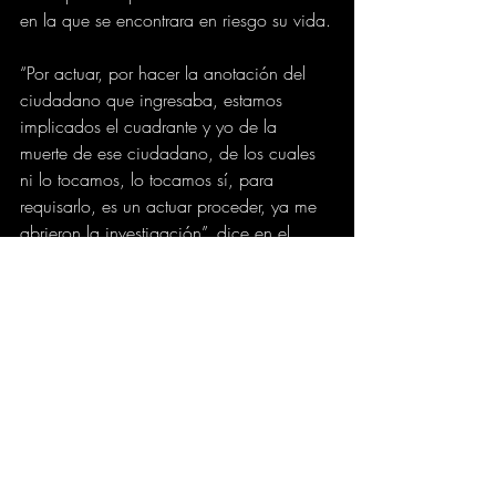
en la que se encontrara en riesgo su vida.
“Por actuar, por hacer la anotación del 
ciudadano que ingresaba, estamos 
implicados el cuadrante y yo de la 
muerte de ese ciudadano, de los cuales 
ni lo tocamos, lo tocamos sí, para 
requisarlo, es un actuar proceder, ya me 
abrieron la investigación”, dice en el 
material. Además, esta persona también 
pide ayuda económica para poder 
pagar el respectivo abogado que 
necesita para afrontar esta situación que 
deja más dudas que certezas.
semana.com
JUDICIAL
CIUDAD
GOBIERNO