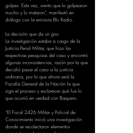
golpes. Esta vez, siento que lo golpearon 
mucho y lo mataron”, manifestó en 
diálogo con la emisora Blu Radio.
La decisión que da un giro
La investigación estaba a cargo de la 
Justicia Penal Militar, que hizo las 
respectivas pesquisas del caso y encontró 
algunas inconsistencias, razón por la que 
decidió pasar el caso a la justicia 
ordinaria, por lo que ahora será la 
Fiscalía General de la Nación la que 
siga el proceso y esclarecer qué fue lo 
que ocurrió en verdad con Baquero.
“El Fiscal 2426 Militar y Policial de 
Conocimiento inició una investigación 
donde se recolectaron elementos 