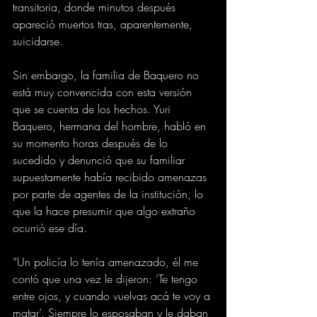
transitoria, donde minutos después 
apareció muertos tras, aparentemente, 
suicidarse.
Sin embargo, la familia de Baquero no 
está muy convencida con esta versión 
que se cuenta de los hechos. Yuri 
Baquero, hermana del hombre, habló en 
su momento horas después de lo 
sucedido y denunció que su familiar 
supuestamente había recibido amenazas 
por parte de agentes de la institución, lo 
que la hace presumir que algo extraño 
ocurrió ese día.
“Un policía lo tenía amenazado, él me 
contó que una vez le dijeron: ‘Te tengo 
entre ojos, y cuando vuelvas acá te voy a 
matar’. Siempre lo esposaban y le daban 