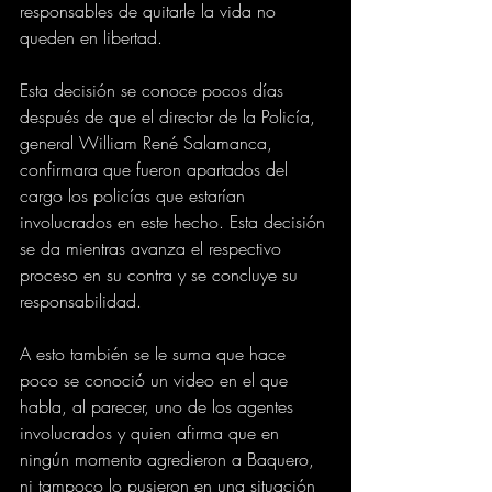
responsables de quitarle la vida no 
queden en libertad.
Esta decisión se conoce pocos días 
después de que el director de la Policía, 
general William René Salamanca, 
confirmara que fueron apartados del 
cargo los policías que estarían 
involucrados en este hecho. Esta decisión 
se da mientras avanza el respectivo 
proceso en su contra y se concluye su 
responsabilidad.
A esto también se le suma que hace 
poco se conoció un video en el que 
habla, al parecer, uno de los agentes 
involucrados y quien afirma que en 
ningún momento agredieron a Baquero, 
ni tampoco lo pusieron en una situación 