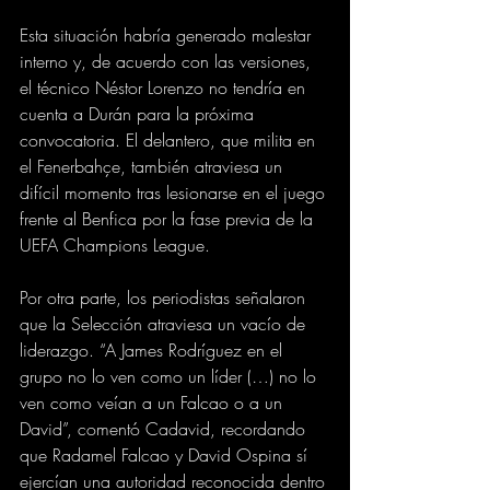
Esta situación habría generado malestar 
interno y, de acuerdo con las versiones, 
el técnico Néstor Lorenzo no tendría en 
cuenta a Durán para la próxima 
convocatoria. El delantero, que milita en 
el Fenerbahçe, también atraviesa un 
difícil momento tras lesionarse en el juego 
frente al Benfica por la fase previa de la 
UEFA Champions League.
Por otra parte, los periodistas señalaron 
que la Selección atraviesa un vacío de 
liderazgo. “A James Rodríguez en el 
grupo no lo ven como un líder (…) no lo 
ven como veían a un Falcao o a un 
David”, comentó Cadavid, recordando 
que Radamel Falcao y David Ospina sí 
ejercían una autoridad reconocida dentro 