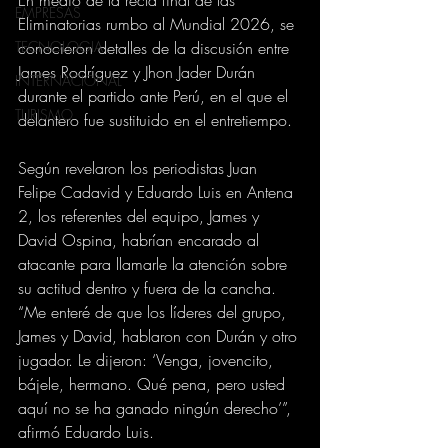
EMPRESAS
Eliminatorias rumbo al Mundial 2026, se 
conocieron detalles de la discusión entre 
TECNOLOGIA
James Rodríguez y Jhon Jader Durán 
INTERNACIONAL
durante el partido ante Perú, en el que el 
TURISMO
delantero fue sustituido en el entretiempo.
Según revelaron los periodistas Juan 
Felipe Cadavid y Eduardo Luis en Antena 
2, los referentes del equipo, James y 
David Ospina, habrían encarado al 
atacante para llamarle la atención sobre 
su actitud dentro y fuera de la cancha.
“Me enteré de que los líderes del grupo, 
James y David, hablaron con Durán y otro 
jugador. Le dijeron: ‘Venga, jovencito, 
bájele, hermano. Qué pena, pero usted 
aquí no se ha ganado ningún derecho’”, 
afirmó Eduardo Luis.