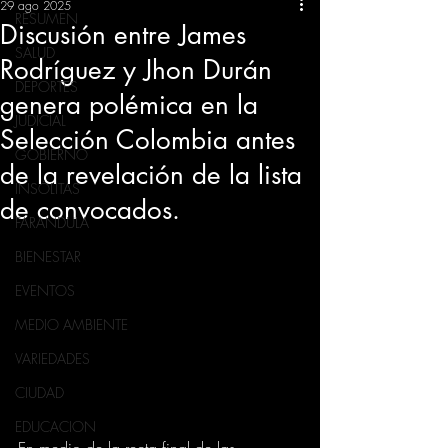
29 ago 2025
RESUMEN
Discusión entre James
SALUD
Rodríguez y Jhon Durán
DEPORTES
genera polémica en la
JUDICIAL
Selección Colombia antes
GOBIERNO
de la revelación de la lista
INSÓLITAS
de convocados.
FARANDULA
BIENESTAR
EVENTOS
MEDIO AMBIENTE
VARIEDADES
CIUDAD
EDUCACION
En medio de la recta final de las 