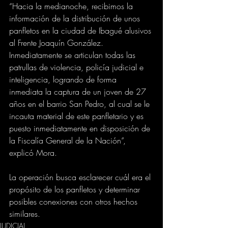
“Hacia la medianoche, recibimos la 
información de la distribución de unos 
panfletos en la ciudad de Ibagué alusivos 
al Frente Joaquín González. 
Inmediatamente se articulan todas las 
patrullas de violencia, policía judicial e 
inteligencia, logrando de forma 
inmediata la captura de un joven de 27 
años en el barrio San Pedro, al cual se le 
incauta material de este panfletario y es 
puesto inmediatamente en disposición de 
la Fiscalía General de la Nación”, 
explicó Mora.
La operación busca esclarecer cuál era el 
propósito de los panfletos y determinar 
posibles conexiones con otros hechos 
similares.
JUDICIAL