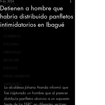
9 dic 2024
RESUMEN
Detienen a hombre que
SALUD
habría distribuido panfletos
DEPORTES
intimidatorios en Ibagué
JUDICIAL
GOBIERNO
INSÓLITAS
FARANDULA
BIENESTAR
EVENTOS
MEDIO AMBIENTE
VARIEDADES
La alcaldesa Johana Aranda informó que 
CIUDAD
fue capturado un hombre que al parecer 
distribuía panfletos alusivos a un supuesto 
EDUCACION
frente de las FARC en diferentes sectores 