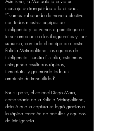
Asimismo, la Mandataria envío un 
mensaje de tranquilidad a la ciudad. 
"Estamos trabajando de manera efectiva 
con todos nuestros equipos de 
inteligencia y no vamos a permitir que el 
temor amedrante a los ibaguereños y, por 
supuesto, con todo el equipo de nuestra 
Policía Metropolitana, los equipos de 
inteligencia, nuestra Fiscalía, estaremos 
entregando resultados rápidos, 
inmediatos y generando todo un 
ambiente de tranquilidad".
Por su parte, el coronel Diego Mora, 
comandante de la Policía Metropolitana, 
detalló que la captura se logró gracias a 
la rápida reacción de patrullas y equipos 
de inteligencia. 