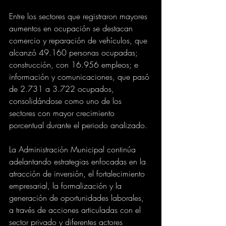
Entre los sectores que registraron mayores 
aumentos en ocupación se destacan 
comercio y reparación de vehículos, que 
alcanzó 49.160 personas ocupadas; 
construcción, con 16.956 empleos; e 
información y comunicaciones, que pasó 
de 2.731 a 3.722 ocupados, 
consolidándose como uno de los 
sectores con mayor crecimiento 
porcentual durante el periodo analizado.
La Administración Municipal continúa 
adelantando estrategias enfocadas en la 
atracción de inversión, el fortalecimiento 
empresarial, la formalización y la 
generación de oportunidades laborales, 
a través de acciones articuladas con el 
sector privado y diferentes actores 