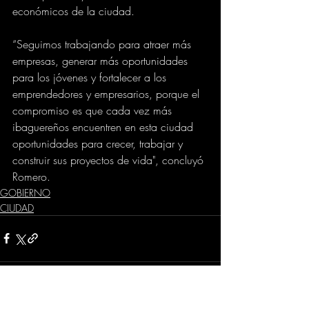
económicos de la ciudad. 
“Seguimos trabajando para atraer más 
empresas, generar más oportunidades 
para los jóvenes y fortalecer a los 
emprendedores y empresarios, porque el 
compromiso es que cada vez más 
ibaguereños encuentren en esta ciudad 
oportunidades para crecer, trabajar y 
construir sus proyectos de vida", concluyó 
Romero.
GOBIERNO
CIUDAD