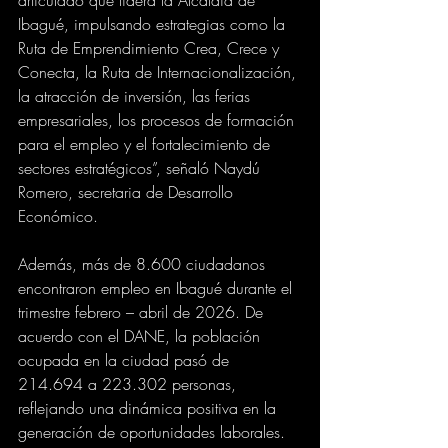
Ibagué, impulsando estrategias como la 
Ruta de Emprendimiento Crea, Crece y 
Conecta, la Ruta de Internacionalización, 
la atracción de inversión, las ferias 
empresariales, los procesos de formación 
para el empleo y el fortalecimiento de 
sectores estratégicos”, señaló Naydú 
Romero, secretaria de Desarrollo 
Económico.
Además, más de 8.600 ciudadanos 
encontraron empleo en Ibagué durante el 
trimestre febrero – abril de 2026. De 
acuerdo con el DANE, la población 
ocupada en la ciudad pasó de 
214.694 a 223.302 personas, 
reflejando una dinámica positiva en la 
generación de oportunidades laborales.