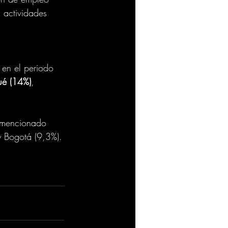
 actividades 
en el periodo 
ué (14%)
, 
 mencionado 
y Bogotá (9,3%).