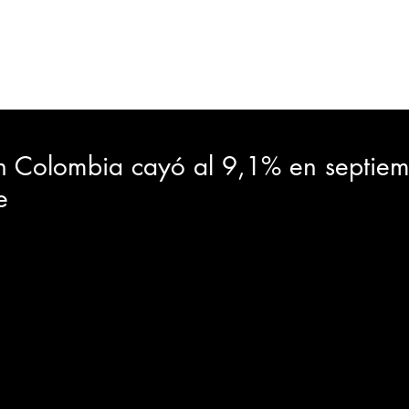
ORTES
JUDICIAL
GOBIERNO
INSÓLITAS
MEDIO AMBIENTE
VARIEDADES
CIUDAD
 Colombia cayó al 9,1% en septiem
e
GIA
INTERNACIONAL
TURISMO