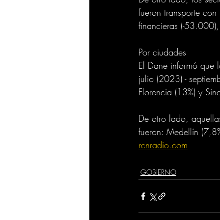
fueron transporte co
financieras (-53.000)
Por ciudades
El Dane informó que 
julio (2023) - septie
Florencia (13%) y Sin
De otro lado, aquell
fueron: Medellín (7,
rcnradio.com
GOBIERNO