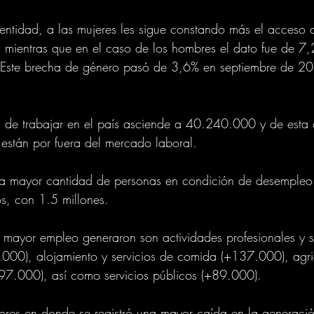
entidad, a las mujeres les sigue constando más el acceso 
 mientras que en el caso de los hombres el dato fue de 7,
 Este brecha de género pasó de 3,6% en septiembre de 2
de trabajar en el país asciende a 40.240.000 y de esta c
stán por fuera del mercado laboral.
la mayor cantidad de personas en condición de desempleo
s, con 1.5 millones.
 mayor empleo generaron son actividades profesionales y se
.000), alojamiento y servicios de comida (+137.000), agric
97.000), así como servicios públicos (+89.000).
tores en donde se registró una mayor caída en la generaci