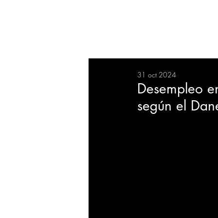
RESUMEN
SALUD
DEP
31 oct 2024
BIENESTAR
EVENTOS
Desempleo en
según el Dan
EMPRESAS
TECNOLO