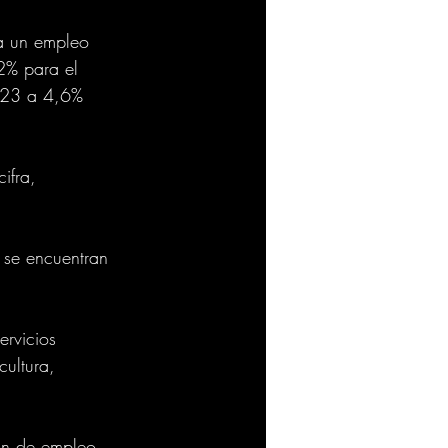
a un empleo 
2% para el 
023 a 4,6% 
ifra, 
 se encuentran 
rvicios 
ultura, 
ón de empleo 