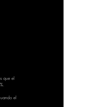
s que el 
%. 
cuando el 