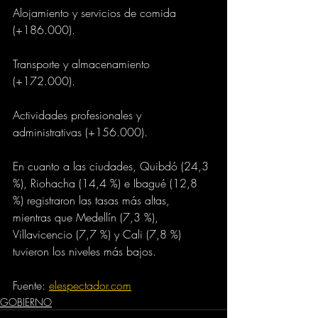
Alojamiento y servicios de comida 
(+186.000).
Transporte y almacenamiento 
(+172.000).
Actividades profesionales y 
administrativas (+156.000).
En cuanto a las ciudades, Quibdó (24,3 
%), Riohacha (14,4 %) e Ibagué (12,8 
%) registraron las tasas más altas, 
mientras que Medellín (7,3 %), 
Villavicencio (7,7 %) y Cali (7,8 %) 
tuvieron los niveles más bajos.
Fuente: 
elespectador.com
GOBIERNO