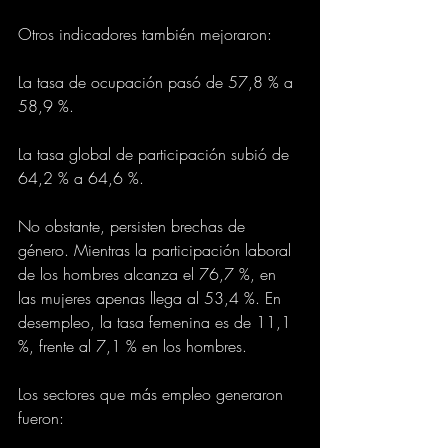
Otros indicadores también mejoraron:
La tasa de ocupación pasó de 57,8 % a 
58,9 %.
La tasa global de participación subió de 
64,2 % a 64,6 %.
No obstante, persisten brechas de 
género. Mientras la participación laboral 
de los hombres alcanza el 76,7 %, en 
las mujeres apenas llega al 53,4 %. En 
desempleo, la tasa femenina es de 11,1 
%, frente al 7,1 % en los hombres.
Los sectores que más empleo generaron 
fueron: