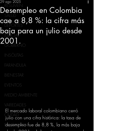
29 ago 2025
RESUMEN
Desempleo en Colombia
SALUD
cae a 8,8 %: la cifra más
DEPORTES
baja para un julio desde
JUDICIAL
2001.
GOBIERNO
INSÓLITAS
FARANDULA
BIENESTAR
EVENTOS
MEDIO AMBIENTE
VARIEDADES
El mercado laboral colombiano cerró 
CIUDAD
julio con una cifra histórica: la tasa de 
desempleo fue de 8,8 %, la más baja 
EDUCACION