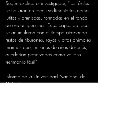
Según explica el investigador, “los fósiles 
se hallaron en rocas sedimentarias como 
lutitas y areniscas, formadas en el fondo 
de ese antiguo mar. Estas capas de roca 
se acumularon con el tiempo atrapando 
restos de tiburones, rayas y otros animales 
marinos que, millones de años después, 
quedarían preservados como valioso 
testimonio fósil”.
Informe de la Universidad Nacional de 
Colombia.
EDUCACION
VARIEDADES