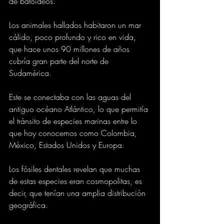
de batoideos.
Los animales hallados habitaron un mar 
cálido, poco profundo y rico en vida, 
que hace unos 90 millones de años 
cubría gran parte del norte de 
Sudamérica.
Este se conectaba con las aguas del 
antiguo océano Atlántico, lo que permitía 
el tránsito de especies marinas entre lo 
que hoy conocemos como Colombia, 
México, Estados Unidos y Europa.
Los fósiles dentales revelan que muchas 
de estas especies eran cosmopolitas, es 
decir, que tenían una amplia distribución 
geográfica.