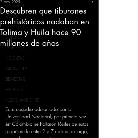
2 may 2025
RESUMEN
Descubren que tiburones
SALUD
prehistóricos nadaban en
DEPORTES
Tolima y Huila hace 90
JUDICIAL
millones de años
GOBIERNO
INSÓLITAS
FARANDULA
BIENESTAR
EVENTOS
MEDIO AMBIENTE
En un estudio adelantado por la 
VARIEDADES
Universidad Nacional, por primera vez 
CIUDAD
en Colombia se hallaron fósiles de estos 
gigantes de entre 2 y 7 metros de largo, 
EDUCACION