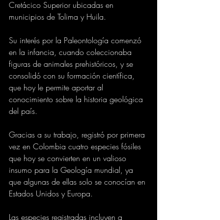
Cretácico Superior ubicadas en 
municipios de Tolima y Huila.
Su interés por la Paleontología comenzó 
en la infancia, cuando coleccionaba 
figuras de animales prehistóricos, y se 
consolidó con su formación científica, 
que hoy le permite aportar al 
conocimiento sobre la historia geológica 
del país.
Gracias a su trabajo, registró por primera 
vez en Colombia cuatro especies fósiles 
que hoy se convierten en un valioso 
insumo para la Geología mundial, ya 
que algunas de ellas solo se conocían en 
Estados Unidos y Europa.
Las especies registradas incluyen a 