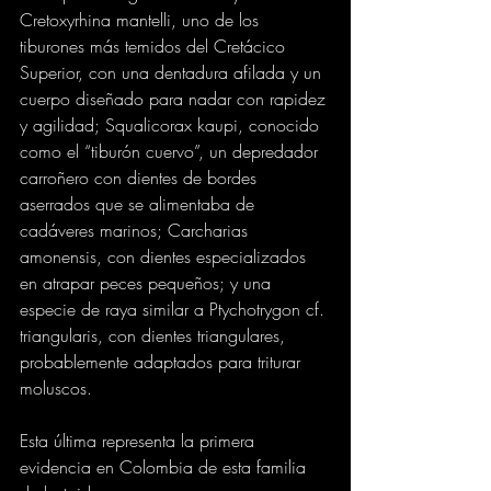
Cretoxyrhina mantelli, uno de los 
tiburones más temidos del Cretácico 
Superior, con una dentadura afilada y un 
cuerpo diseñado para nadar con rapidez 
y agilidad; Squalicorax kaupi, conocido 
como el “tiburón cuervo”, un depredador 
carroñero con dientes de bordes 
aserrados que se alimentaba de 
cadáveres marinos; Carcharias 
amonensis, con dientes especializados 
en atrapar peces pequeños; y una 
especie de raya similar a Ptychotrygon cf. 
triangularis, con dientes triangulares, 
probablemente adaptados para triturar 
moluscos.
Esta última representa la primera 
evidencia en Colombia de esta familia 