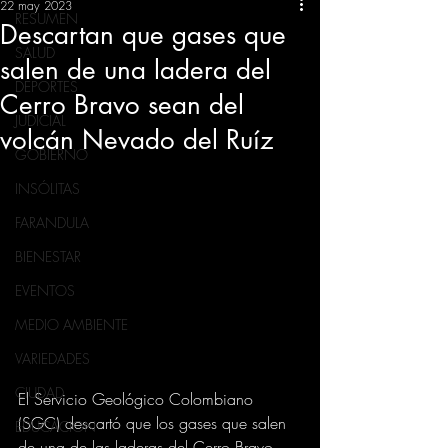
22 may 2023
RESUMEN
Descartan que gases que
SALUD
salen de una ladera del
DEPORTES
Cerro Bravo sean del
JUDICIAL
volcán Nevado del Ruíz
GOBIERNO
INSÓLITAS
FARANDULA
BIENESTAR
EVENTOS
MEDIO AMBIENTE
VARIEDADES
CIUDAD
El Servicio Geológico Colombiano 
(SGC) descartó que los gases que salen 
EDUCACION
de una de las laderas del Cerro Bravo 