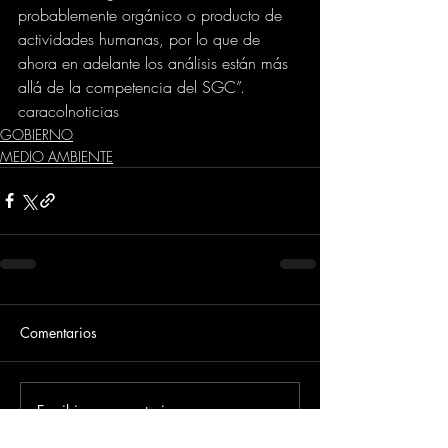
probablemente orgánico o producto de 
actividades humanas, por lo que de 
ahora en adelante los análisis están más 
allá de la competencia del SGC”.
caracolnoticias
GOBIERNO
MEDIO AMBIENTE
Comentarios
Escribir un comentario...