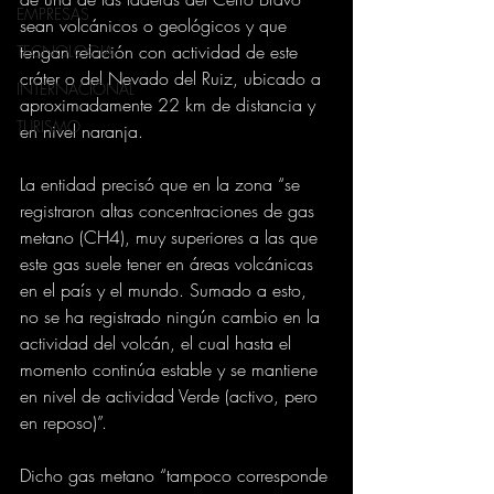
EMPRESAS
sean volcánicos o geológicos y que 
tengan relación con actividad de este 
TECNOLOGIA
cráter o del Nevado del Ruiz, ubicado a 
INTERNACIONAL
aproximadamente 22 km de distancia y 
TURISMO
en nivel naranja.
La entidad precisó que en la zona “se 
registraron altas concentraciones de gas 
metano (CH4), muy superiores a las que 
este gas suele tener en áreas volcánicas 
en el país y el mundo. Sumado a esto, 
no se ha registrado ningún cambio en la 
actividad del volcán, el cual hasta el 
momento continúa estable y se mantiene 
en nivel de actividad Verde (activo, pero 
en reposo)”.
Dicho gas metano “tampoco corresponde 