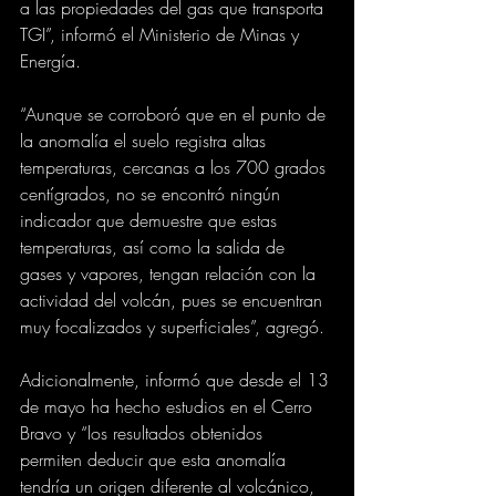
a las propiedades del gas que transporta 
TGI”, informó el Ministerio de Minas y 
Energía.
“Aunque se corroboró que en el punto de 
la anomalía el suelo registra altas 
temperaturas, cercanas a los 700 grados 
centígrados, no se encontró ningún 
indicador que demuestre que estas 
temperaturas, así como la salida de 
gases y vapores, tengan relación con la 
actividad del volcán, pues se encuentran 
muy focalizados y superficiales”, agregó.
Adicionalmente, informó que desde el 13 
de mayo ha hecho estudios en el Cerro 
Bravo y “los resultados obtenidos 
permiten deducir que esta anomalía 
tendría un origen diferente al volcánico, 