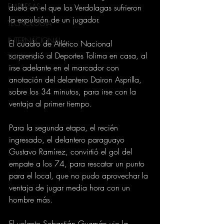
EMPRESAS
duelo en el que los Verdolagas sufrieron 
la expulsión de un jugador.
TECNOLOGIA
INTERNACIONAL
El cuadro de Atlético Nacional 
sorprendió al Deportes Tolima en casa, al 
TURISMO
irse adelante en el marcador con 
anotación del delantero Dairon Asprilla, 
sobre los 34 minutos, para irse con la 
ventaja al primer tiempo.
Para la segunda etapa, el recién 
ingresado, el delantero paraguayo 
Gustavo Ramírez, convirtió el gol del 
empate a los 74, para rescatar un punto 
para el local, que no pudo aprovechar la 
ventaja de jugar media hora con un 
hombre más.
El volante Sebastián Guzmán vio la 