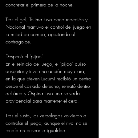
concretar el primero de la noche.
Tras el gol, Tolima tuvo poca reacción y 
Nacional mantuvo el control del juego en 
la mitad de campo, apostando al 
contragolpe.
Despertó el ‘pijao’
En el reinicio de juego, el ‘pijao’ quiso 
despertar y tuvo una acción muy clara, 
en la que Steven Lucumí recibió un centro 
desde el costado derecho, remató dentro 
del área y Ospina tuvo una salvada 
providencial para mantener el cero.
Tras el susto, los verdolagas volvieron a 
controlar el juego, aunque el rival no se 
rendía en buscar la igualdad.