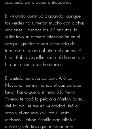
izquierdo del arquero antioqueño.
El vinotinto continuó atacando, aunque 
los verdes no sufrieron mucho con dichas 
acciones. Pasados los 20 minutos, la 
visita tuvo su primera intervención en el 
ataque, gracias a una secuencia de 
toques de un lado al otro del campo. Al 
final, Pablo Cepellini sacó el disparo y se 
fue por encima del horizontal.
El partido fue avanzando y Atlético 
Nacional fue inclinando el campo a su 
favor, hasta que al minuto 35, Kevin 
Viveros le robó la pelota a Marlon Torres, 
del Tolima, se fue en velocidad, tiró al 
arco y el arquero William Cuesta 
rechazó. Dairon Asprilla capitalizó el 
rebote y solo tuvo que rematar para 