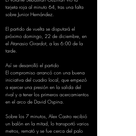
tarjeta roja al minuto 64, tras una falta 
sobre Junior Hernández.
El partido de vuelta se disputará el 
próximo domingo, 22 de diciembre, en 
el Atanasio Girardot, a las 6:00 de la 
tarde.
Así se desarrolló el partido
El compromiso arrancó con una buena 
iniciativa del cuadro local, que empezó 
a ejercer una presión en la salida del 
rival y a tener los primeros acercamientos 
en el arco de David Ospina.
Sobre los 7 minutos, Alex Castro recibió 
un balón en la mitad, lo transportó varios 
metros, remató y se fue cerca del palo 