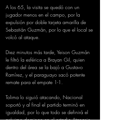
A los 65, la visita se quedó con un 
jugador menos en el campo, por la 
expulsión por doble tarjeta amarilla de 
Sebastián Guzmán, por lo que el local se 
volcó al ataque.
Diez minutos más tarde, Yeison Guzmán 
le filtró la esférica a Brayan Gil, quien 
dentro del área se la bajó a Gustavo 
Ramírez, y el paraguayo sacó potente 
remate para el empate 1-1.
Tolima lo siguió atacando, Nacional 
soportó y al final el partido terminó en 
igualdad, por lo que todo se definirá el 
próximo domingo en el estadio Atanasio 
Girardot de Medellín, desde las 6:00 de 
la tarde.