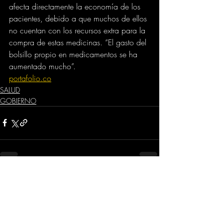
afecta directamente la economía de los 
pacientes, debido a que muchos de ellos 
no cuentan con los recursos extra para la 
compra de estas medicinas. “El gasto del 
bolsillo propio en medicamentos se ha 
aumentado mucho”.
portafolio.co
SALUD
GOBIERNO
Comentarios