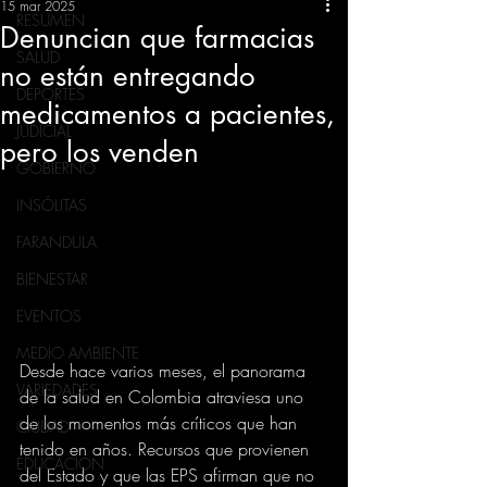
15 mar 2025
RESUMEN
Denuncian que farmacias
SALUD
no están entregando
DEPORTES
medicamentos a pacientes,
JUDICIAL
pero los venden
GOBIERNO
INSÓLITAS
FARANDULA
BIENESTAR
EVENTOS
MEDIO AMBIENTE
Desde hace varios meses, el panorama 
VARIEDADES
de la salud en Colombia atraviesa uno 
de los momentos más críticos que han 
CIUDAD
tenido en años. Recursos que provienen 
EDUCACION
del Estado y que las EPS afirman que no 