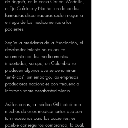
de Bogotá, en la costa Caribe, Medellín, 
el Eje Cafetero y Nariño, en donde las 
farmacias dispensadoras suelen negar la 
entrega de los medicamentos a los 
pacientes.
Según la presidenta de la Asociación, el 
desabastecimiento no es ocurre 
solamente con los medicamentos 
importados, ya que, en Colombia se 
producen algunos que se denominan 
'sintéticos'; sin embargo, las empresas 
productoras nacionales con frecuencia 
informan sobre desabastecimiento.
Así las cosas, la médica Gil indicó que 
muchos de estos medicamentos que son 
tan necesarios para los pacientes, es 
posible conseguirlos comprando, lo cual, 