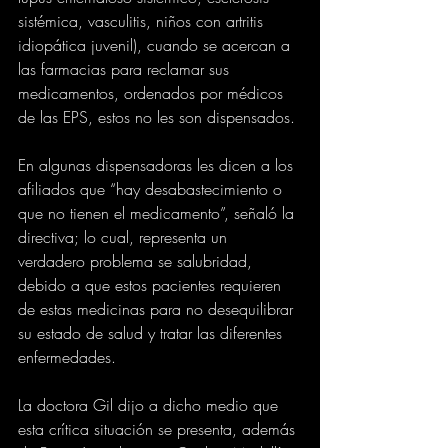
sistémica, vasculitis, niños con artritis 
idiopática juvenil), cuando se acercan a 
las farmacias para reclamar sus 
medicamentos, ordenados por médicos 
de las EPS, estos no les son dispensados.
En algunas dispensadoras les dicen a los 
afiliados que “hay desabastecimiento o 
que no tienen el medicamento”, señaló la 
directiva; lo cual, representa un 
verdadero problema se salubridad, 
debido a que estos pacientes requieren 
de estas medicinas para no desequilibrar 
su estado de salud y tratar las diferentes 
enfermedades. 
La doctora Gil dijo a dicho medio que 
esta crítica situación se presenta, además 