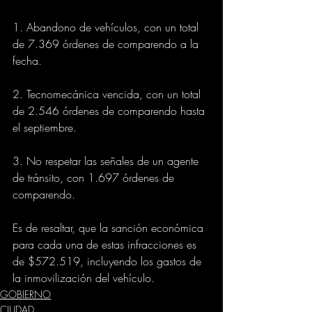
1. Abandono de vehículos, con un total 
de 7.369 órdenes de comparendo a la 
fecha. 
2. Tecnomecánica vencida, con un total 
de 2.546 órdenes de comparendo hasta 
el septiembre. 
3. No respetar las señales de un agente 
de tránsito, con 1.697 órdenes de 
comparendo. 
Es de resaltar, que la sanción económica 
para cada una de estas infracciones es 
de $572.519, incluyendo los gastos de 
la inmovilización del vehículo.
GOBIERNO
CIUDAD