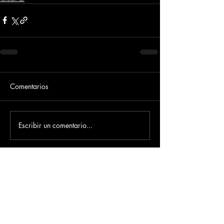
Comentarios
Escribir un comentario...
Dirección
​Carrera 3 # 12 - 36
C.C. Pasaje Real Piso 8
Ibague, Tolima