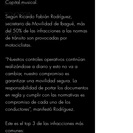
Capital musical. 
EMPRESAS
TECNOLOGIA
Según Ricardo Fabián Rodríguez, 
secretario de Movilidad de Ibagué, más 
INTERNACIONAL
del 50% de las infracciones a las normas 
TURISMO
de tránsito son provocadas por 
motociclistas. 
“Nuestros controles operativos continúan 
realizándose a diario y esto no va a 
cambiar, nuestro compromiso es 
garantizar una movilidad segura. La 
responsabilidad de portar los documentos 
en regla y cumplir con las normativas es 
compromiso de cada uno de los 
conductores”, manifestó Rodríguez. 
Este es el top 3 de las infracciones más 
comunes: 