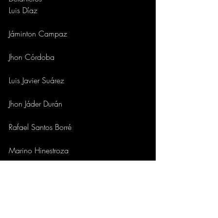
Luis Díaz
Jáminton Campaz
Jhon Córdoba
Luis Javier Suárez
Jhon Jáder Durán
Rafael Santos Borré
Marino Hinestroza
Dayro Moreno
elcolombiano.com
DEPORTES