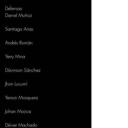
Defensas
Daniel Muñoz
Santiago Arias
Andrés Román
Yerry Mina
Dávinson Sánchez
Jhon Lucumí
Yerson Mosquera
Johan Mojica
Déiver Machado