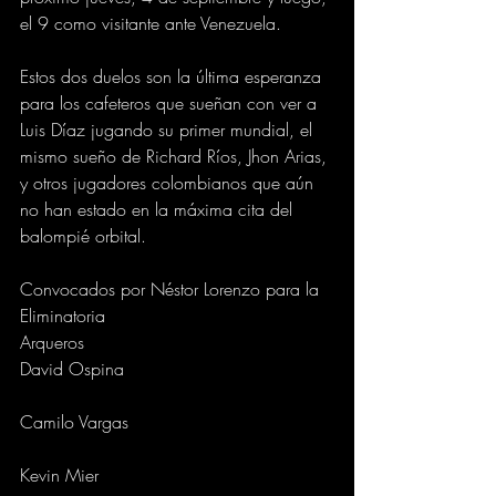
el 9 como visitante ante Venezuela.
Estos dos duelos son la última esperanza 
para los cafeteros que sueñan con ver a 
Luis Díaz jugando su primer mundial, el 
mismo sueño de Richard Ríos, Jhon Arias, 
y otros jugadores colombianos que aún 
no han estado en la máxima cita del 
balompié orbital.
Convocados por Néstor Lorenzo para la 
Eliminatoria
Arqueros
David Ospina
Camilo Vargas
Kevin Mier