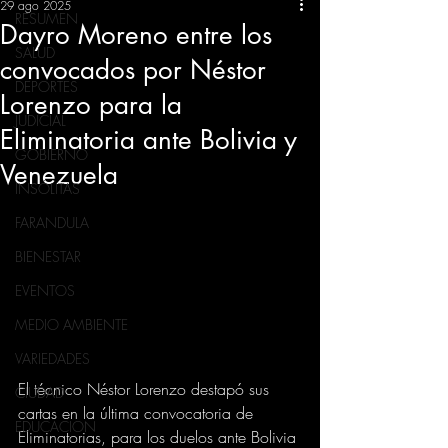
29 ago 2025
RESUMEN
Dayro Moreno entre los
SALUD
convocados por Néstor
DEPORTES
Lorenzo para la
JUDICIAL
Eliminatoria ante Bolivia y
GOBIERNO
Venezuela
INSÓLITAS
FARANDULA
BIENESTAR
EVENTOS
MEDIO AMBIENTE
VARIEDADES
El técnico Néstor Lorenzo destapó sus 
CIUDAD
cartas en la última convocatoria de 
EDUCACION
Eliminatorias, para los duelos ante Bolivia 