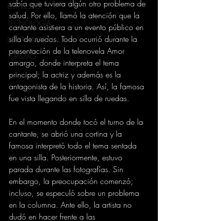
sabía que tuviera algún otro problema de 
EMPRESAS
salud. Por ello, llamó la atención que la 
TECNOLOGIA
cantante asistiera a un evento público en 
silla de ruedas. Todo ocurrió durante la 
INTERNACIONAL
presentación de la telenovela Amor 
TURISMO
amargo, donde interpreta el tema 
principal; la actriz y además es la 
antagonista de la historia. Así, la famosa 
fue vista llegando en silla de ruedas.
En el momento donde tocó el turno de la 
cantante, se abrió una cortina y la 
famosa interpretó todo el tema sentada 
en una silla. Posteriormente, estuvo 
parada durante las fotografías. Sin 
embargo, la preocupación comenzó; 
incluso, se especuló sobre un problema 
en la columna. Ante ello, la artista no 
dudó en hacer frente a las 