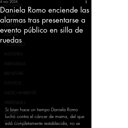
4 nov 2024
RESUMEN
Daniela Romo enciende las
SALUD
alarmas tras presentarse a
DEPORTES
evento público en silla de
JUDICIAL
ruedas
GOBIERNO
INSÓLITAS
FARANDULA
BIENESTAR
EVENTOS
MEDIO AMBIENTE
VARIEDADES
Si bien hace un tiempo Daniela Romo 
CIUDAD
luchó contra el cáncer de mama, del que 
EDUCACION
está completamente restablecida, no se 