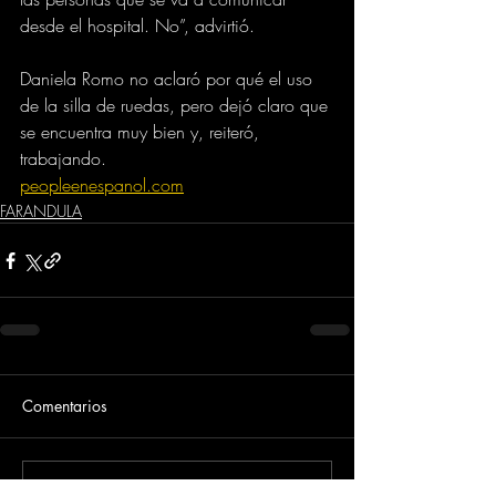
desde el hospital. No”, advirtió.
Daniela Romo no aclaró por qué el uso 
de la silla de ruedas, pero dejó claro que 
se encuentra muy bien y, reiteró, 
trabajando.
peopleenespanol.com
FARANDULA
Comentarios
Escribir un comentario...