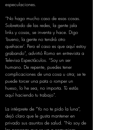
especulaciones.
“No hago mucho caso de esas cosas. 
Sobretodo de las redes, la gente jala 
links y cosas, se inventa y hace. Digo 
‘bueno, la gente no tendrá otro 
quehacer’. Pero el caso es que aquí estoy 
grabando”, advirtió Romo en entrevista a 
Televisa Espectáculos. “Soy un ser 
humano. De repente, puedes tener 
complicaciones de una cosa u otra; se te 
puede torcer una pata o romper un 
hueso, lo he sea, no importa. Tú estás 
aquí haciendo tu trabajo”.
La intérprete de “Yo no te pido la luna”, 
dejó claro que le gusta mantener en 
privado sus asuntos de salud. “No soy de 
las personas que se va a comunicar 