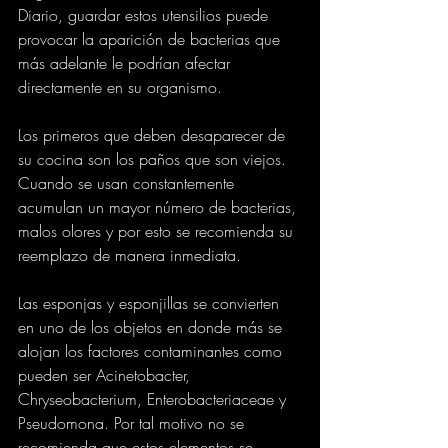
Diario, guardar estos utensilios puede 
provocar la aparición de bacterias que 
más adelante le podrían afectar 
directamente en su organismo.
Los primeros que deben desaparecer de 
su cocina son los paños que son viejos. 
Cuando se usan constantemente 
acumulan un mayor número de bacterias, 
malos olores y por esto se recomienda su 
reemplazo de manera inmediata.
Las esponjas y esponjillas se convierten 
en uno de los objetos en donde más se 
alojan los factores contaminantes como 
pueden ser Acinetobacter, 
Chryseobacterium, Enterobacteriaceae y 
Pseudomona. Por tal motivo no se 
recomienda que estos elementos se 