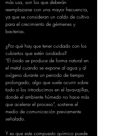
más usa, son los que deberán 
reemplazarse con una mayor frecuencia, 
ya que se consideran un caldo de cultivo 
para el crecimiento de gérmenes y 
bacterias.
¿Por qué hay que tener cuidado con los 
cubiertos que estén oxidados?
“El óxido se produce de forma natural en 
el metal cuando se expone al agua y al 
oxígeno durante un periodo de tiempo 
prolongado, algo que suele ocurrir sobre 
todo si los introducimos en el lavavajillas, 
donde el ambiente húmedo no hace más 
que acelerar el proceso”, sostiene el 
medio de comunicación previamente 
señalado.
Y es que este compuesto químico puede 