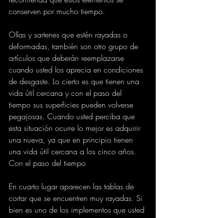
conserven por mucho tiempo.
Ollas y sartenes que estén rayadas o 
deformadas, también son otro grupo de 
artículos que deberán reemplazarse 
cuando usted los aprecia en condiciones 
de desgaste. Lo cierto es que tienen una 
vida útil cercana y con el paso del 
tiempo sus superficies pueden volverse 
pegajosas. Cuando usted perciba que 
esta situación ocurre lo mejor es adquirir 
una nueva, ya que en principio tienen 
una vida útil cercana a los cinco años. 
Con el paso del tiempo
En cuarto lugar aparecen las tablas de 
cortar que se encuentren muy rayadas. Si 
bien es uno de los implementos que usted 