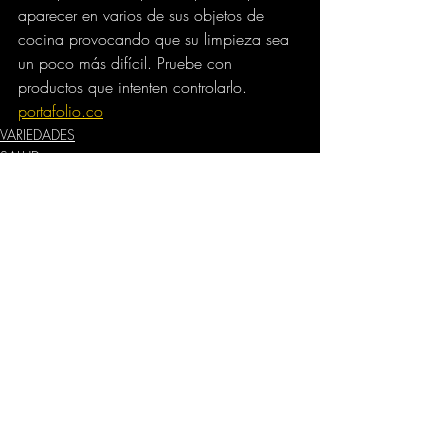
aparecer en varios de sus objetos de 
cocina provocando que su limpieza sea 
un poco más difícil. Pruebe con 
productos que intenten controlarlo.
portafolio.co
VARIEDADES
SALUD
Comentarios
Escribir un comentario...