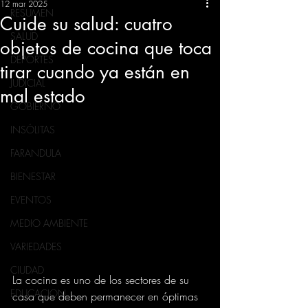
12 mar 2025
RESUMEN
Cuide su salud: cuatro
SALUD
objetos de cocina que toca
DEPORTES
tirar cuando ya están en
JUDICIAL
mal estado
GOBIERNO
INSÓLITAS
FARANDULA
BIENESTAR
EVENTOS
MEDIO AMBIENTE
VARIEDADES
CIUDAD
La cocina es uno de los sectores de su 
EDUCACION
casa que deben permanecer en óptimas 