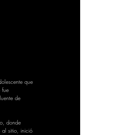
dolescente que 
 fue 
luente de 
lo, donde 
l sitio, inició 