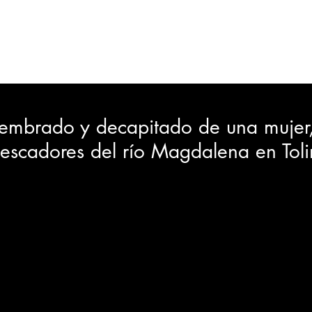
ORTES
JUDICIAL
GOBIERNO
INSÓLITAS
MEDIO AMBIENTE
VARIEDADES
CIUDAD
mbrado y decapitado de una mujer,
pescadores del río Magdalena en Tol
GIA
INTERNACIONAL
TURISMO