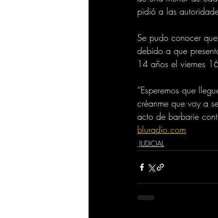
pidió a las autoridad
Se pudo conocer que 
debido a que presenta
14 años el viernes 16
“Esperemos que llegu
créanme que voy a ser
acto de barbarie contr
bluradio.com
JUDICIAL