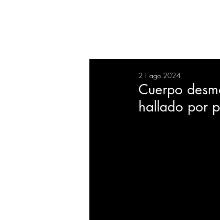
RESUMEN
SALUD
DEP
21 ago 2024
BIENESTAR
EVENTOS
Cuerpo desme
hallado por 
EMPRESAS
TECNOLO