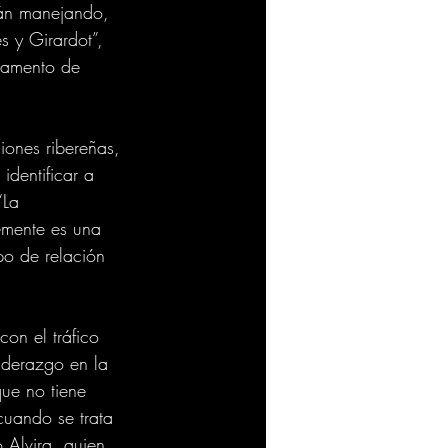
tán manejando, 
s y Girardot”, 
tamento de 
ones ribereñas, 
identificar a 
“La 
emente es una 
po de relación 
con el tráfico 
iderazgo en la 
ue no tiene 
cuando se trata 
 Alvira, quien 