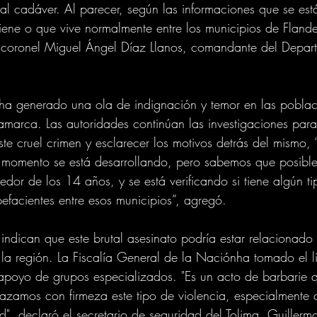
 al cadáver. Al parecer, según las informaciones que se es
ene o que vive normalmente entre los municipios de Flande
el coronel Miguel Ángel Díaz Llanos, comandante del Depar
ha generado una ola de indignación y temor en las poblaci
amarca. Las autoridades continúan las investigaciones para 
te cruel crimen y esclarecer los motivos detrás del mismo, 
el momento se está desarrollando, pero sabemos que posibl
dor de los 14 años, y se está verificando si tiene algún ti
pefacientes entre esos municipios”, agregó.
 indican que este brutal asesinato podría estar relacionado 
 la región. La Fiscalía General de la Naciónha tomado el l
 apoyo de grupos especializados. "Es un acto de barbarie q
zamos con firmeza este tipo de violencia, especialmente 
, declaró el secretario de seguridad del Tolima, Guillermo