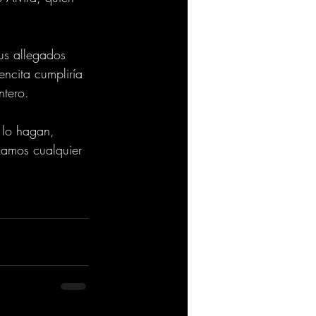
us allegados 
encita cumpliría 
ntero.
 lo hagan, 
zamos cualquier 