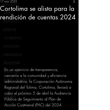
17 mar 2025
RESUMEN
Cortolima se alista para la
SALUD
rendición de cuentas 2024
DEPORTES
JUDICIAL
GOBIERNO
INSÓLITAS
FARANDULA
BIENESTAR
En un ejercicio de transparencia, 
EVENTOS
cercanía a la comunidad y eficiencia 
MEDIO AMBIENTE
administrativa, la Corporación Autónoma 
Regional del Tolima, Cortolima, llevará a 
VARIEDADES
cabo el próximo 5 de abril la Audiencia 
CIUDAD
Pública de Seguimiento al Plan de 
Acción Cuatrienal (PAC) del 2024.
EDUCACION