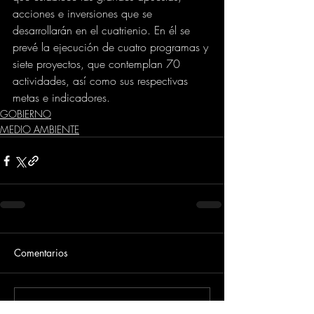
acciones e inversiones que se 
desarrollarán en el cuatrienio. En él se 
prevé la ejecución de cuatro programas y 
siete proyectos, que contemplan 70 
actividades, así como sus respectivas 
metas e indicadores.
GOBIERNO
MEDIO AMBIENTE
Comentarios
Escribir un comentario...