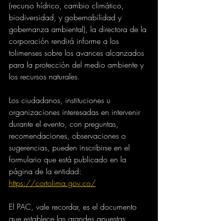
(recurso hídrico, cambio climático, 
biodiversidad, y gobernabilidad y 
gobernanza ambiental), la directora de la 
corporación rendirá informe a los 
tolimenses sobre los avances alcanzados 
para la protección del medio ambiente y 
los recursos naturales.
Los ciudadanos, instituciones u 
organizaciones interesadas en intervenir 
durante el evento, con preguntas, 
recomendaciones, observaciones o 
sugerencias, pueden inscribirse en el 
formulario que está publicado en la 
página de la entidad: 
https://cortolima.gov.co/
El PAC, vale recordar, es el documento 
que establece las grandes apuestas, 