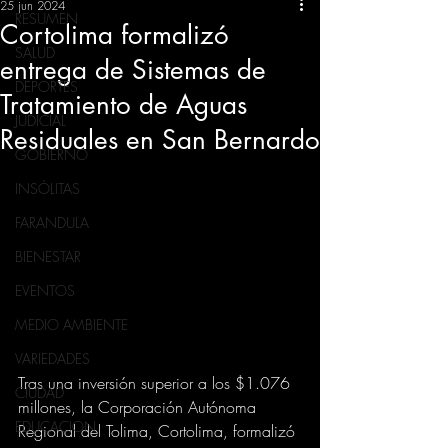
25 jun 2024
RESUMEN
Cortolima formalizó
SALUD
entrega de Sistemas de
DEPORTES
Tratamiento de Aguas
JUDICIAL
Residuales en San Bernardo
GOBIERNO
INSÓLITAS
FARANDULA
BIENESTAR
EVENTOS
MEDIO AMBIENTE
VARIEDADES
Tras una inversión superior a los $1.076 
CIUDAD
millones, la Corporación Autónoma 
EDUCACION
Regional del Tolima, Cortolima, formalizó 