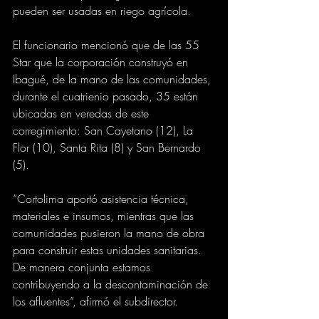
pueden ser usadas en riego agrícola.
El funcionario mencionó que de las 55 
Star que la corporación construyó en 
Ibagué, de la mano de las comunidades, 
durante el cuatrienio pasado, 35 están 
ubicadas en veredas de este 
corregimiento: San Cayetano (12), La 
Flor (10), Santa Rita (8) y San Bernardo 
(5).
“Cortolima aportó asistencia técnica, 
materiales e insumos, mientras que las 
comunidades pusieron la mano de obra 
para construir estas unidades sanitarias. 
De manera conjunta estamos 
contribuyendo a la descontaminación de 
los afluentes”, afirmó el subdirector. 