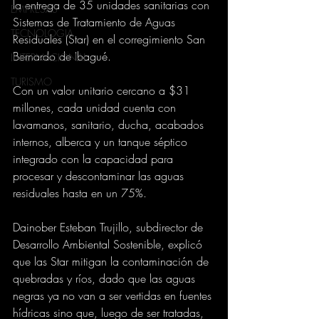
la entrega de 35 unidades sanitarias con 
EMPRESAS
Sistemas de Tratamiento de Aguas 
TECNOLOGIA
Residuales (Star) en el corregimiento San 
Bernardo de Ibagué.
INTERNACIONAL
TURISMO
Con un valor unitario cercano a $31 
millones, cada unidad cuenta con 
lavamanos, sanitario, ducha, acabados 
internos, alberca y un tanque séptico 
integrado con la capacidad para 
procesar y descontaminar las aguas 
residuales hasta en un 75%.
Dainober Esteban Trujillo, subdirector de 
Desarrollo Ambiental Sostenible, explicó 
que las Star mitigan la contaminación de 
quebradas y ríos, dado que las aguas 
negras ya no van a ser vertidas en fuentes 
hídricas sino que, luego de ser tratadas, 