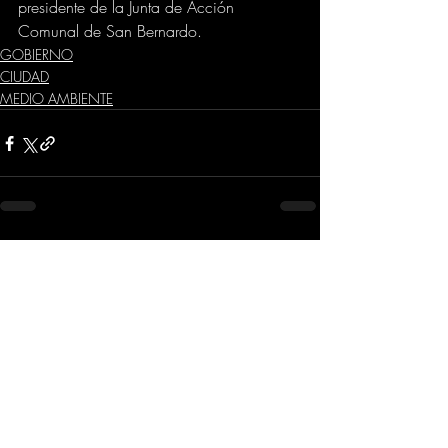
presidente de la Junta de Acción 
Comunal de San Bernardo.
GOBIERNO
CIUDAD
MEDIO AMBIENTE
Comentarios
Escribir un comentario...
Dirección