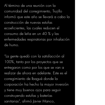
Al término de una reunión con la 
comunidad del corregimiento, Trujillo 
informó que este año se llevará a cabo la 
construcción de nuevas estufas 
ecoeficientes, las cuales reducen el 
consumo de leña en un 40 % y las 
enfermedades respiratorias por inhalación 
de humo.
“La gente quedó con la satisfacción al 
100%, tanto por los proyectos que se 
entregaron como por los que se van a 
realizar de ahora en adelante. Este es el 
corregimiento de Ibagué donde la 
corporación ha hecho la mayor inversión 
y tiene muy buenos ojos para seguir 
construyendo estufas y baterías 
sanitarias”, afirmó Javier Manco, 