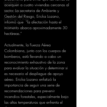
EMPRESAS
acerquen a cuatro viviendas cercanas al 
sector. La secretaria de Ambiente y 
TECNOLOGIA
Gestión del Riesgo, Ericka Lozano, 
INTERNACIONAL
informó que  “la afectación hasta el 
TURISMO
momento abarca aproximadamente 30 
hectáreas.”
Actualmente, la Fuerza Aérea 
Colombiana, junto con los cuerpos de 
bomberos, está llevando a cabo un 
reconocimiento exhaustivo de la zona 
para evaluar la situación y determinar si 
es necesario el despliegue de apoyo 
aéreo. Ericka Lozano enfatizó la 
importancia de seguir una serie de 
recomendaciones para prevenir 
incendios forestales, especialmente bajo 
las altas temperaturas que enfrenta el 