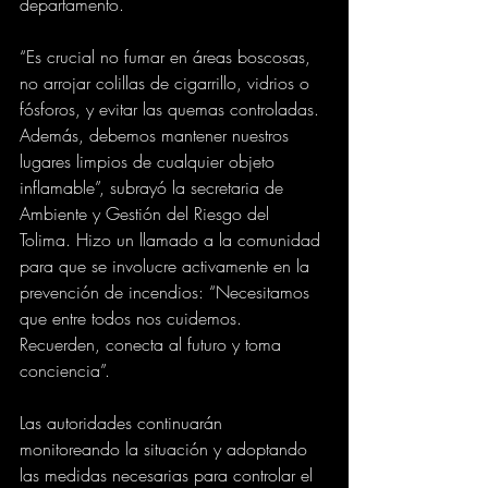
departamento.
“Es crucial no fumar en áreas boscosas, 
no arrojar colillas de cigarrillo, vidrios o 
fósforos, y evitar las quemas controladas. 
Además, debemos mantener nuestros 
lugares limpios de cualquier objeto 
inflamable”, subrayó la secretaria de 
Ambiente y Gestión del Riesgo del 
Tolima. Hizo un llamado a la comunidad 
para que se involucre activamente en la 
prevención de incendios: “Necesitamos 
que entre todos nos cuidemos. 
Recuerden, conecta al futuro y toma 
conciencia”.
Las autoridades continuarán 
monitoreando la situación y adoptando 
las medidas necesarias para controlar el 