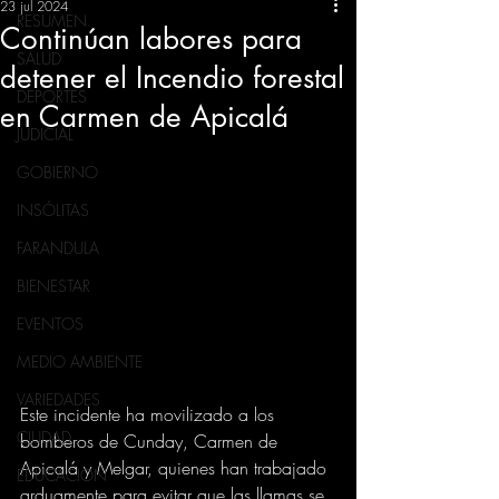
23 jul 2024
RESUMEN
Continúan labores para
SALUD
detener el Incendio forestal
DEPORTES
en Carmen de Apicalá
JUDICIAL
GOBIERNO
INSÓLITAS
FARANDULA
BIENESTAR
EVENTOS
MEDIO AMBIENTE
VARIEDADES
Este incidente ha movilizado a los 
CIUDAD
bomberos de Cunday, Carmen de 
Apicalá y Melgar, quienes han trabajado 
EDUCACION
arduamente para evitar que las llamas se 