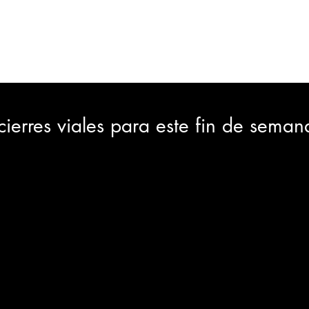
ORTES
JUDICIAL
GOBIERNO
INSÓLITAS
MEDIO AMBIENTE
VARIEDADES
CIUDAD
ierres viales para este fin de seman
GIA
INTERNACIONAL
TURISMO