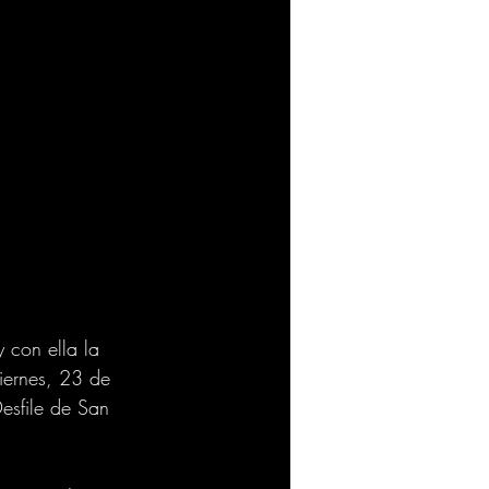
 con ella la 
viernes, 23 de 
Desfile de San 