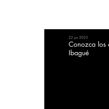
RESUMEN
SALUD
DEP
22 jun 2023
BIENESTAR
EVENTOS
Conozca los c
Ibagué
EMPRESAS
TECNOLO