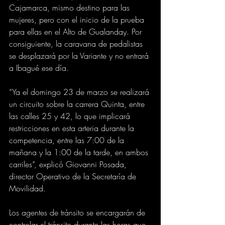
Cajamarca, mismo destino para las 
mujeres, pero con el inicio de la prueba 
para ellas en el Alto de Gualanday. Por 
consiguiente, la caravana de pedalistas 
se desplazará por la Variante y no entrará 
a Ibagué ese día.
“Ya el domingo 23 de marzo se realizará 
un circuito sobre la carrera Quinta, entre 
las calles 25 y 42, lo que implicará 
restricciones en esta arteria durante la 
competencia, entre las 7:00 de la 
mañana y la 1:00 de la tarde, en ambos 
carriles”, explicó Giovanni Posada, 
director Operativo de la Secretaría de 
Movilidad. 
Los agentes de tránsito se encargarán de 
controlar el tránsito durante las horas que 