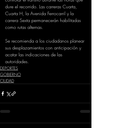
dure el recorrido. Las carreras Cuarta, 
Cuarta H, la Avenida Ferrocarril y la 
carrera Sexta permanecerán habilitadas 
como rutas alternas.
Se recomienda a los ciudadanos planear 
sus desplazamientos con anticipación y 
acatar las indicaciones de las 
autoridades.
DEPORTES
GOBIERNO
CIUDAD