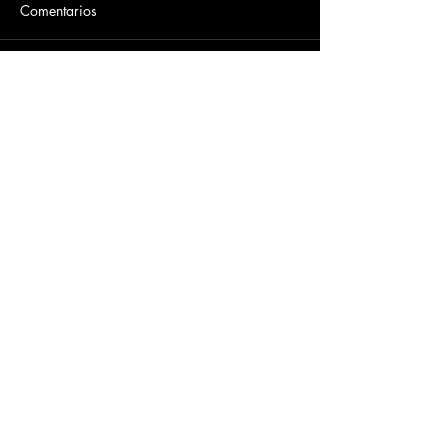
Comentarios
Escribir un comentario...
Dirección
​Carrera 3 # 12 - 36
C.C. Pasaje Real Piso 8
Ibague, Tolima