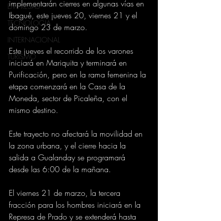
implementarán cierres en algunas vías en 
EMPRESAS
Ibagué, este jueves 20, viernes 21 y el 
TECNOLOGIA
domingo 23 de marzo.
INTERNACIONAL
Este jueves el recorrido de los varones 
TURISMO
iniciará en Mariquita y terminará en 
Purificación, pero en la rama femenina la 
etapa comenzará en la Casa de la 
Moneda, sector de Picaleña, con el 
mismo destino. 
Este trayecto no afectará la movilidad en 
la zona urbana, y el cierre hacia la 
salida a Gualanday se programará 
desde las 6:00 de la mañana.
El viernes 21 de marzo, la tercera 
fracción para los hombres iniciará en la 
Represa de Prado y se extenderá hasta 