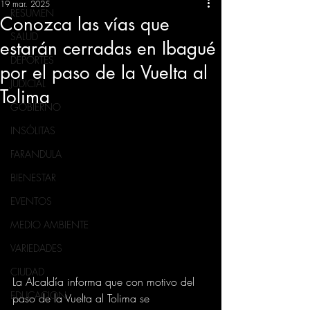
19 mar. 2025
RESUMEN
Conozca las vías que
SALUD
estarán cerradas en Ibagué
DEPORTES
por el paso de la Vuelta al
JUDICIAL
Tolima
GOBIERNO
INSÓLITAS
FARANDULA
BIENESTAR
EVENTOS
MEDIO AMBIENTE
VARIEDADES
CIUDAD
La Alcaldía informa que con motivo del 
EDUCACION
paso de la Vuelta al Tolima se 