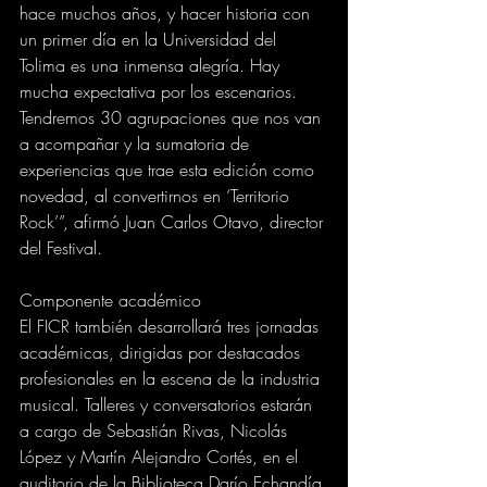
hace muchos años, y hacer historia con 
un primer día en la Universidad del 
Tolima es una inmensa alegría. Hay 
mucha expectativa por los escenarios. 
Tendremos 30 agrupaciones que nos van 
a acompañar y la sumatoria de 
experiencias que trae esta edición como 
novedad, al convertirnos en ‘Territorio 
Rock’”, afirmó Juan Carlos Otavo, director 
del Festival.
Componente académico
El FICR también desarrollará tres jornadas 
académicas, dirigidas por destacados 
profesionales en la escena de la industria 
musical. Talleres y conversatorios estarán 
a cargo de Sebastián Rivas, Nicolás 
López y Martín Alejandro Cortés, en el 
auditorio de la Biblioteca Darío Echandía 