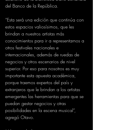
del Banco de la República.
“Esta será una edición que continúa con 
estos espacios valiosísimos, que les 
brindan a nuestros artistas más 
conocimientos para ir a representarnos a 
otros festivales nacionales e 
internacionales, además de ruedas de 
negocios y otros escenarios de nivel 
superior. Por eso para nosotros es muy 
importante esta apuesta académica, 
porque traemos expertos del país y 
extranjeros que le brindan a los artistas 
emergentes las herramientas para que se 
puedan gestar negocios y otras 
posibilidades en la escena musical”, 
agregó Otavo.