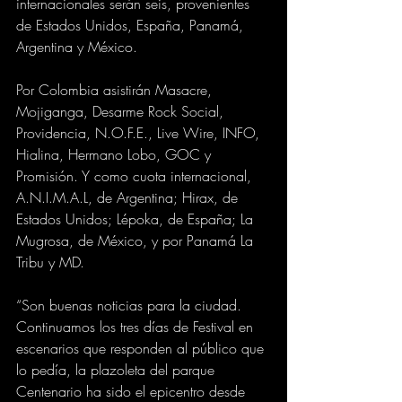
internacionales serán seis, provenientes 
de Estados Unidos, España, Panamá, 
Argentina y México.
Por Colombia asistirán Masacre, 
Mojiganga, Desarme Rock Social, 
Providencia, N.O.F.E., Live Wire, INFO, 
Hialina, Hermano Lobo, GOC y 
Promisión. Y como cuota internacional, 
A.N.I.M.A.L, de Argentina; Hirax, de 
Estados Unidos; Lépoka, de España; La 
Mugrosa, de México, y por Panamá La 
Tribu y MD.
“Son buenas noticias para la ciudad. 
Continuamos los tres días de Festival en 
escenarios que responden al público que 
lo pedía, la plazoleta del parque 
Centenario ha sido el epicentro desde 