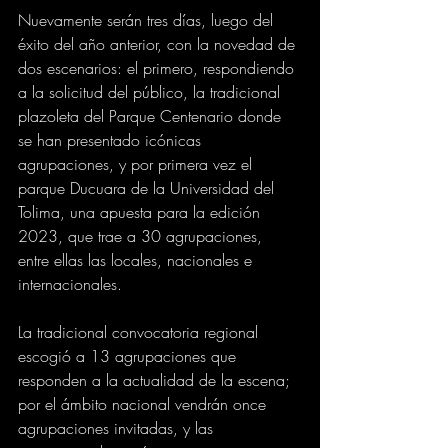
Nuevamente serán tres días, luego del 
éxito del año anterior, con la novedad de 
dos escenarios: el primero, respondiendo 
a la solicitud del público, la tradicional 
plazoleta del Parque Centenario donde 
se han presentado icónicas 
agrupaciones, y por primera vez el 
parque Ducuara de la Universidad del 
Tolima, una apuesta para la edición 
2023, que trae a 30 agrupaciones, 
entre ellas las locales, nacionales e 
internacionales.
La tradicional convocatoria regional 
escogió a 13 agrupaciones que 
responden a la actualidad de la escena; 
por el ámbito nacional vendrán once 
agrupaciones invitadas, y las 