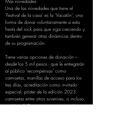
Más novedades
Una de las novedades que tiene el 
‘Festival de la casa’ es la ‘Vacatón’, una 
forma de donar voluntariamente a esta 
fiesta del rock para que siga creciendo y 
también generar otras dinámicas dentro 
de su programación.
Tiene varias opciones de donación –
desde los 5 mil pesos - que le entregarán 
al público ‘recompensas’ como 
camisetas, manillas de acceso para los 
tres días, acreditación como invitado 
especial, póster de la edición 2023, 
camisetas entre otros suvenires, o incluso, 
un Meet & Greet con artistas invitados.
“Queremos que todos hagan parte del 
Festival de la casa, de este ‘Territorio 