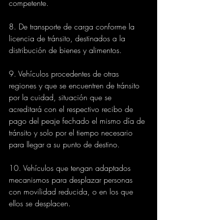
competente. 
8. De transporte de carga conforme la 
licencia de tránsito, destinados a la 
distribución de bienes y alimentos.
9. Vehículos procedentes de otras 
regiones y que se encuentren de tránsito 
por la cuidad, situación que se 
acreditará con el respectivo recibo de 
pago del peaje fechado el mismo día de 
tránsito y solo por el tiempo necesario 
para llegar a su punto de destino.
10. Vehículos que tengan adaptados 
mecanismos para desplazar personas 
con movilidad reducida, o en los que 
ellos se desplacen.