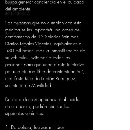
busca generar conciencia en el cuidado 
EMPRESAS
del ambiente. 
TECNOLOGIA
"Las personas que no cumplan con esta 
INTERNACIONAL
medida se les impondrá una orden de 
TURISMO
comparendo de 15 Salarios Mínimos 
Diarios Legales Vigentes, equivalentes a 
580 mil pesos, más la inmovilización de 
su vehículo. Invitamos a todas las 
personas para que unan a esta iniciativa, 
por una ciudad libre de contaminación”, 
manifestó Ricardo Fabián Rodríguez, 
secretario de Movilidad.
Dentro de las excepciones establecidas 
en el decreto, podrán circular los 
siguientes vehículos: 
1. De policía, fuerzas militares, 