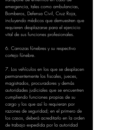
emergencia, tales como ambulancias, 
Bomberos, Defensa Civil, Cruz Roja, 
incluyendo médicos que demuestren que 
requieren desplazarse para el ejercicio 
vital de sus funciones profesionales.
6. Carrozas fúnebres y su respectivo 
cortejo fúnebre.
7. Los vehículos en los que se desplacen 
permanentemente los fiscales, jueces, 
magistrados, procuradores y demás 
autoridades judiciales que se encuentren 
cumpliendo funciones propias de su 
cargo y los que así lo requieran por 
razones de seguridad; en el primero de 
los casos, deberá acreditarlo en la orden 
de trabajo expedida por la autoridad 