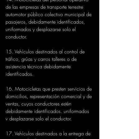
de las empresas de transporte terrestre 
automotor público colectivo municipal de 
pasajeros, debidamente identificados, 
uniformados y desplazarse solo el 
conductor.
15. Vehículos destinados al control de 
tráfico, grúas y carros talleres o de 
asistencia técnica debidamente 
identificados.
16. Motocicletas que presten servicios de 
domicilios, representación comercial y de 
ventas, cuyos conductores estén 
debidamente identificados. uniformados 
v desplazarse solo el conductor.
17. Vehículos destinados a la entrega de 