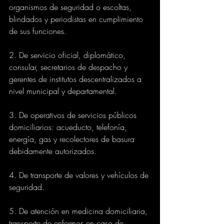
organismos de seguridad o escoltas, 
blindados y periodistas en cumplimiento 
de sus funciones.
2. De servicio oficial, diplomático, 
consular, secretarios de despacho y 
gerentes de institutos descentralizados a 
nivel municipal y departamental.
3. De operativos de servicios públicos 
domiciliarios: acueducto, telefonía, 
energía, gas y recolectores de basura 
debidamente autorizados.
4. De transporte de valores y vehículos de 
seguridad.
5. De atención en medicina domiciliaria, 
transporte de enfermos en caso de 