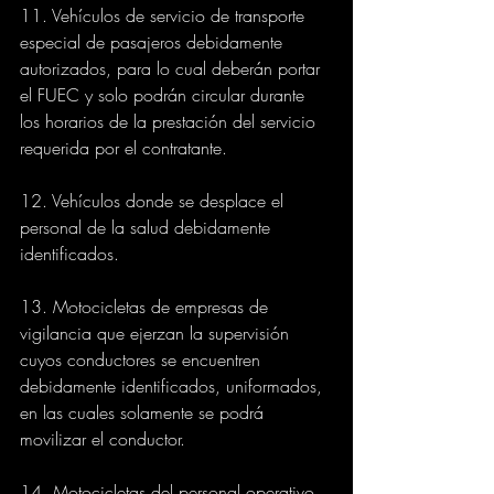
11. Vehículos de servicio de transporte 
especial de pasajeros debidamente 
autorizados, para lo cual deberán portar 
el FUEC y solo podrán circular durante 
los horarios de la prestación del servicio 
requerida por el contratante.
12. Vehículos donde se desplace el 
personal de la salud debidamente 
identificados.
13. Motocicletas de empresas de 
vigilancia que ejerzan la supervisión 
cuyos conductores se encuentren 
debidamente identificados, uniformados, 
en las cuales solamente se podrá 
movilizar el conductor.
14. Motocicletas del personal operativo 