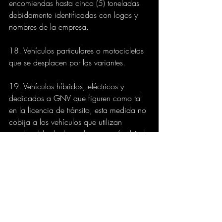
encomiendas hasta cinco (5) toneladas 
debidamente identificadas con logos y 
nombres de la empresa.
18. Vehículos particulares o motocicletas 
que se desplacen por las variantes. 
19. Vehículos híbridos, eléctricos y 
dedicados a GNV que figuren como tal 
en la licencia de tránsito, esta medida no 
cobija a los vehículos que utilizan 
combustible dual gasolina-gnv y/o diésel-
gnv.
20. Vehículos de las escuelas de 
enseñanza automovilística dedicados a 
labores de capacitación, debidamente 
identificados y con los emblemas 
respectivos, con restricción desde la calle 