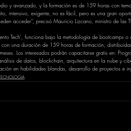
edio y avanzado, y la formación es de 159 horas con tem
ito, intensivo, exigente, no es fácil, pero es una gran opor
ueden acceder”, precisó Mauricio Lizcano, ministro de las T
alento Tech', funciona bajo la metodología de bootcamps o
, con una duración de 159 horas de formación, distribuida
o meses. Los interesados podrán capacitarse gratis en: Prog
l, análisis de datos, blockchain, arquitectura en la nube y ci
ción en habilidades blandas, desarrollo de proyectos e in
TECNOLOGIA