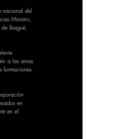
 nacional del 
ias Ministro, 
 de Ibagué, 
lente 
ién a las amas 
s formaciones 
orporación 
esados en 
te en el 