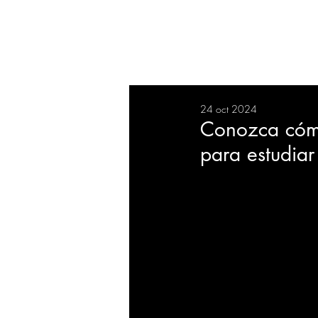
RESUMEN
SALUD
DEP
24 oct 2024
BIENESTAR
EVENTOS
Conozca cóm
para estudiar
EMPRESAS
TECNOLO