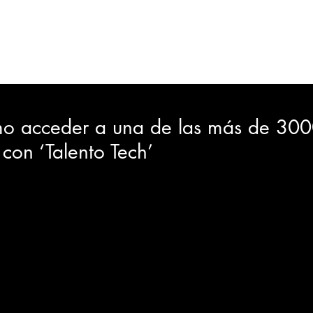
ORTES
JUDICIAL
GOBIERNO
INSÓLITAS
MEDIO AMBIENTE
VARIEDADES
CIUDAD
o acceder a una de las más de 300
 con ‘Talento Tech’
GIA
INTERNACIONAL
TURISMO