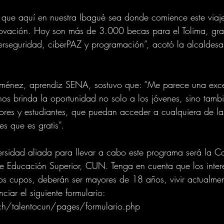
 que aquí en nuestra Ibagué sea donde comience este viaje
novación. Hoy son más de 3.000 becas para el Tolima, grac
erseguridad, ciberPAZ y programación”, acotó la alcaldesa
Jiménez, aprendiz SENA, sostuvo que: “Me parece una exce
os brinda la oportunidad no solo a los jóvenes, sino tamb
ores y estudiantes, que puedan acceder a cualquiera de la
es que es gratis”. 
ersidad aliada para llevar a cabo este programa será la C
e Educación Superior, CUN. Tenga en cuenta que los inter
os cupos, deberán ser mayores de 18 años, vivir actualmen
ciar el siguiente formulario: 
ech/talentocun/pages/formulario.php 