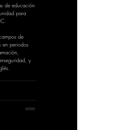
as de educación 
tunidad para 
IC. 
 campos de 
s en periodos 
ramación, 
berseguridad, y 
glés.