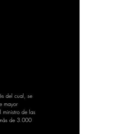
s del cual, se 
de mayor 
ministro de las 
n más de 3.000 