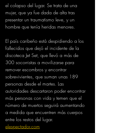
el colapso del lugar. Se trata de una 
mujer, que ya fue dada de alta tras 
presentar un traumatismo leve, y un 
hombre que tenía heridas menores.
El país caribeño está despidiendo a los 
fallecidos que dejó el incidente de la 
discoteca Jet Set, que llevó a más de 
300 socorristas a movilizarse para 
remover escombros y encontrar 
sobrevivientes, que suman unas 189 
personas desde el martes. Las 
autoridades descartaron poder encontrar 
más personas con vida y temen que el 
número de muertos seguirá aumentando 
a medida que encuentren más cuerpos 
entre los restos del lugar.
elespectador.com