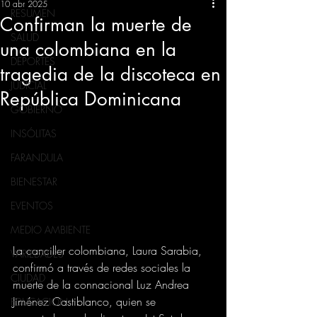
10 abr 2025
RESUMEN
Confirman la muerte de
SALUD
una colombiana en la
DEPORTES
tragedia de la discoteca en
JUDICIAL
República Dominicana
GOBIERNO
INSÓLITAS
FARANDULA
BIENESTAR
EVENTOS
MEDIO AMBIENTE
La canciller colombiana, Laura Sarabia, 
VARIEDADES
confirmó a través de redes sociales la 
CIUDAD
muerte de la connacional Luz Andrea 
Jiménez Castiblanco, quien se 
EDUCACION