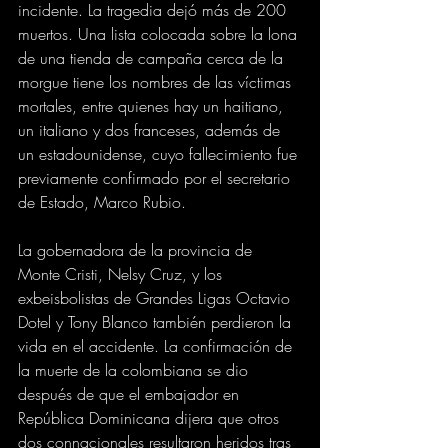
incidente. La tragedia dejó más de 200 
muertos. Una lista colocada sobre la lona 
de una tienda de campaña cerca de la 
morgue tiene los nombres de las víctimas 
mortales, entre quienes hay un haitiano, 
un italiano y dos franceses, además de 
un estadounidense, cuyo fallecimiento fue 
previamente confirmado por el secretario 
de Estado, Marco Rubio.
La gobernadora de la provincia de 
Monte Cristi, Nelsy Cruz, y los 
exbeisbolistas de Grandes Ligas Octavio 
Dotel y Tony Blanco también perdieron la 
vida en el accidente. La confirmación de 
la muerte de la colombiana se dio 
después de que el embajador en 
República Dominicana dijera que otros 
dos connacionales resultaron heridos tras 