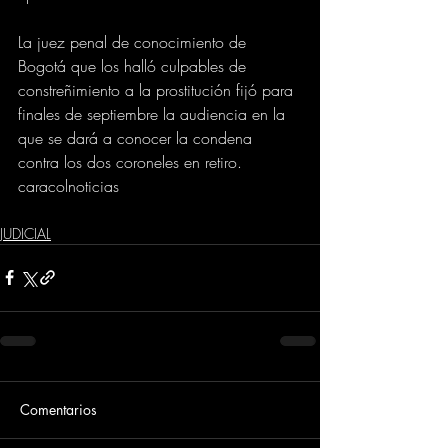
La juez penal de conocimiento de 
Bogotá que los halló culpables de 
constreñimiento a la prostitución fijó para 
finales de septiembre la audiencia en la 
que se dará a conocer la condena 
contra los dos coroneles en retiro.
caracolnoticias
JUDICIAL
Comentarios