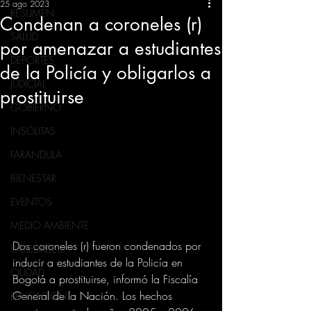
25 ago 2023
RESUMEN
Condenan a coroneles (r)
SALUD
por amenazar a estudiantes
DEPORTES
de la Policía y obligarlos a
JUDICIAL
prostituirse
GOBIERNO
INSÓLITAS
FARANDULA
BIENESTAR
EVENTOS
MEDIO AMBIENTE
Dos coroneles (r) fueron condenados por 
VARIEDADES
inducir a estudiantes de la Policía en 
CIUDAD
Bogotá a prostituirse, informó la Fiscalía 
General de la Nación. Los hechos 
EDUCACION