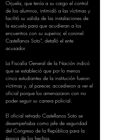
Orjuela, que tenía a su cargo el control 
de los alumnos, intimidó a las víctimas y 
facilitó su salida de las instalaciones de 
la escuela para que acudieran a los 
encuentros con su superior, el coronel 
Castellanos Soto”, detalló el ente 
acusador.
La Fiscalía General de la Nación indicó 
que se estableció que por lo menos 
cinco estudiantes de la institución fueron 
víctimas y, al parecer, accedieron a ver el 
oficial porque los amenazaron con no 
poder seguir su carrera policial.
El oficial retirado Castellanos Soto se 
desempeñaba como jefe de seguridad 
del Congreso de la República para la 
época de los hechos.