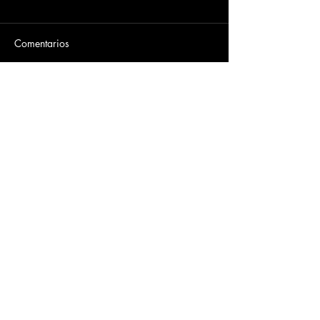
Comentarios
Escribir un comentario...
Dirección
​Carrera 3 # 12 - 36
C.C. Pasaje Real Piso 8
Ibague, Tolima