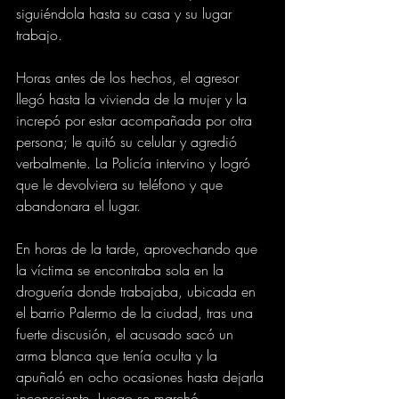
siguiéndola hasta su casa y su lugar 
trabajo.
Horas antes de los hechos, el agresor 
llegó hasta la vivienda de la mujer y la 
increpó por estar acompañada por otra 
persona; le quitó su celular y agredió 
verbalmente. La Policía intervino y logró 
que le devolviera su teléfono y que 
abandonara el lugar.
En horas de la tarde, aprovechando que 
la víctima se encontraba sola en la 
droguería donde trabajaba, ubicada en 
el barrio Palermo de la ciudad, tras una 
fuerte discusión, el acusado sacó un 
arma blanca que tenía oculta y la 
apuñaló en ocho ocasiones hasta dejarla 
inconsciente. Luego se marchó.