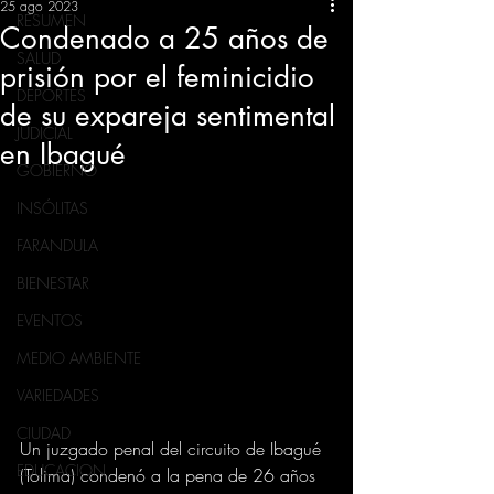
25 ago 2023
RESUMEN
Condenado a 25 años de
SALUD
prisión por el feminicidio
DEPORTES
de su expareja sentimental
JUDICIAL
en Ibagué
GOBIERNO
INSÓLITAS
FARANDULA
BIENESTAR
EVENTOS
MEDIO AMBIENTE
VARIEDADES
CIUDAD
Un juzgado penal del circuito de Ibagué 
EDUCACION
(Tolima) condenó a la pena de 26 años 