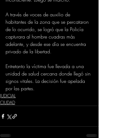
A través de voces de auxilio de 
habitantes de la zona que se percataron 
de lo ocurrido, se logró que la Policía 
capturara al hombre cuadras más 
adelante, y desde ese día se encuentra 
privado de la libertad.
Entretanto la víctima fue llevada a una 
unidad de salud cercana donde llegó sin 
signos vitales. La decisión fue apelada 
por las partes.
JUDICIAL
CIUDAD