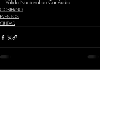
Válida Nacional de Car Audio
GOBIERNO
EVENTOS
CIUDAD
Comentarios
Escribir un comentario...
Dirección