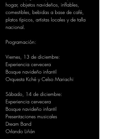
hogar, objetos navideños, inflables, 
comestibles, bebidas a base de café, 
platos típicos, artistas locales y de talla 
nacional.
Programación:
Viernes, 13 de diciembre:
Experiencia cervecera
Bosque navideño infantil
Orquesta Kché y Celso Mariachi
Sábado, 14 de diciembre:
Experiencia cervecera
Bosque navideño infantil
Presentaciones musicales
Dream Band
Orlando Liñán