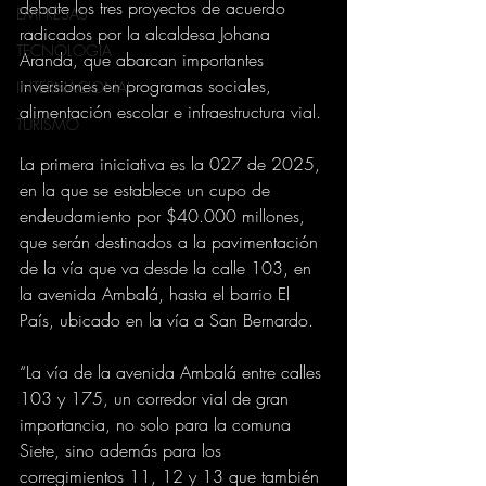
debate los tres proyectos de acuerdo 
EMPRESAS
radicados por la alcaldesa Johana 
TECNOLOGIA
Aranda, que abarcan importantes 
inversiones en programas sociales, 
INTERNACIONAL
alimentación escolar e infraestructura vial. 
TURISMO
La primera iniciativa es la 027 de 2025, 
en la que se establece un cupo de 
endeudamiento por $40.000 millones, 
que serán destinados a la pavimentación 
de la vía que va desde la calle 103, en 
la avenida Ambalá, hasta el barrio El 
País, ubicado en la vía a San Bernardo. 
“La vía de la avenida Ambalá entre calles 
103 y 175, un corredor vial de gran 
importancia, no solo para la comuna 
Siete, sino además para los 
corregimientos 11, 12 y 13 que también 