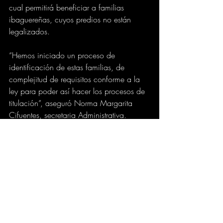
cual permitirá beneficiar a familias 
ibaguereñas, cuyos predios no están 
legalizados.
“Hemos iniciado un proceso de 
identificación de estas familias, de 
complejitud de requisitos conforme a la 
ley para poder así hacer los procesos de 
titulación”, aseguró Norma Margarita 
Cifuentes, secretaria Administrativa.
GOBIERNO
CIUDAD