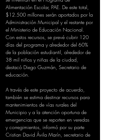
Alimentación Escolar, PAE. De este total, 
$12.500 millones serán aportados por la 
Administración Municipal y el restante por 
el Ministerio de Educación Nacional. 
Con estos recursos, se prevé cubrir 120 
días del programa y alrededor del 60% 
de la población estudiantil, alrededor de 
38 mil niños y niñas de la ciudad, 
destacó Diego Guzmán, Secretario de 
educación.
A través de este proyecto de acuerdo, 
también se estima destinar recursos para 
mantenimientos de vías rurales del 
Municipio y a la atención oportuna de 
emergencias que se reporten en veredas 
y corregimientos, informó por su parte 
Cristian David Ávila Marín, secretario de 