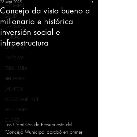
23 sept 2025
RESUMEN
Concejo da visto bueno a
SALUD
millonaria e histórica
DEPORTES
inversión social e
JUDICIAL
infraestructura
GOBIERNO
INSÓLITAS
FARANDULA
BIENESTAR
EVENTOS
MEDIO AMBIENTE
VARIEDADES
CIUDAD
Los Comisión de Presupuesto del 
EDUCACION
Concejo Municipal aprobó en primer 