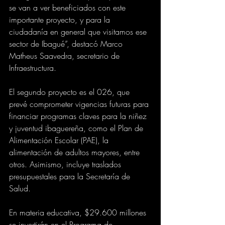
se van a ver beneficiados con este 
importante proyecto, y para la 
ciudadanía en general que visitamos ese 
sector de Ibagué”, destacó Marco 
Matheus Saavedra, secretario de 
Infraestructura. 
El segundo proyecto es el 026, que 
prevé comprometer vigencias futuras para 
financiar programas claves para la niñez 
y juventud ibaguereña, como el Plan de 
Alimentación Escolar (PAE), la 
alimentación de adultos mayores, entre 
otros. Asimismo, incluye traslados 
presupuestales para la Secretaría de 
Salud.
En materia educativa, $29.600 millones 
se invertirán en el Programa de 