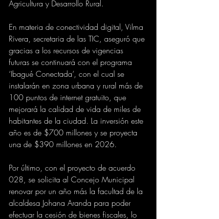
Agricultura y Desarrollo Rural. 
En materia de conectividad digital, Vilma 
Rivera, secretaria de las TIC, aseguró que 
gracias a los recursos de vigencias 
futuras se continuará con el programa 
‘Ibagué Conectada’, con el cual se 
instalarán en zona urbana y rural más de 
100 puntos de internet gratuito, que 
mejorará la calidad de vida de miles de 
habitantes de la ciudad. La inversión este 
año es de $700 millones y se proyecta 
una de $390 millones en 2026.
Por último, con el proyecto de acuerdo 
028, se solicita al Concejo Municipal 
renovar por un año más la facultad de la 
alcaldesa Johana Aranda para poder 
efectuar la cesión de bienes fiscales, lo 