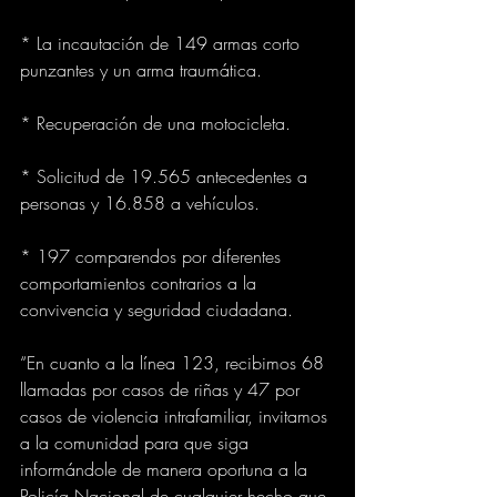
* La incautación de 149 armas corto 
punzantes y un arma traumática.
* Recuperación de una motocicleta.
* Solicitud de 19.565 antecedentes a 
personas y 16.858 a vehículos.
* 197 comparendos por diferentes 
comportamientos contrarios a la 
convivencia y seguridad ciudadana.
“En cuanto a la línea 123, recibimos 68 
llamadas por casos de riñas y 47 por 
casos de violencia intrafamiliar, invitamos 
a la comunidad para que siga 
informándole de manera oportuna a la 
Policía Nacional de cualquier hecho que 