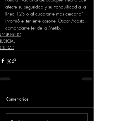
afecte su seguridad y su tranquilidad a la 
línea 123 o al cuadrante más cercano”, 
informó el teniente coronel Óscar Acosta, 
comandante (e) de la Metib.
GOBIERNO
JUDICIAL
CIUDAD
Comentarios
Escribir un comentario...