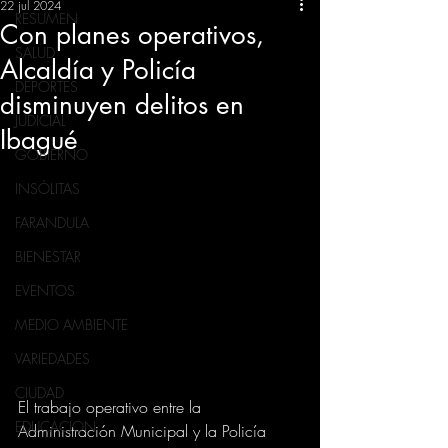
22 jul 2024
RESUMEN
Con planes operativos,
SALUD
Alcaldía y Policía
DEPORTES
disminuyen delitos en
JUDICIAL
Ibagué
GOBIERNO
INSÓLITAS
FARANDULA
BIENESTAR
EVENTOS
MEDIO AMBIENTE
VARIEDADES
CIUDAD
El trabajo operativo entre la 
EDUCACION
Administración Municipal y la Policía 