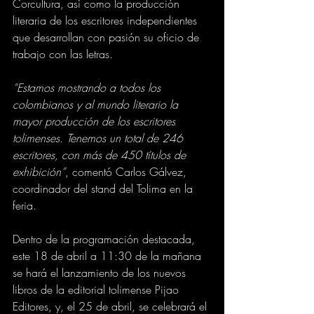
Corcultura, así como la producción 
literaria de los escritores independientes 
que desarrollan con pasión su oficio de 
trabajo con las letras.
“Estamos mostrando a todos los 
colombianos y al mundo literario la 
mayor producción de los escritores 
tolimenses. Tenemos un total de 246 
escritores, con más de 450 títulos de 
exhibición”
, comentó Carlos Gálvez, 
coordinador del stand del Tolima en la 
feria.
Dentro de la programación destacada, 
este 18 de abril a 11:30 de la mañana 
se hará el lanzamiento de los nuevos 
libros de la editorial tolimense Pijao 
Editores, y, el 25 de abril, se celebrará el 