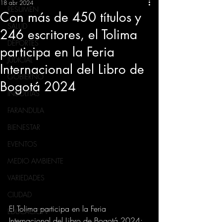
18 abr 2024
RESUMEN
Con más de 450 títulos y
SALUD
246 escritores, el Tolima
DEPORTES
participa en la Feria
JUDICIAL
Internacional del Libro de
GOBIERNO
Bogotá 2024
INSÓLITAS
FARANDULA
BIENESTAR
EVENTOS
MEDIO AMBIENTE
VARIEDADES
CIUDAD
El Tolima participa en la Feria 
EDUCACION
Internacional del Libro de Bogotá 2024; 