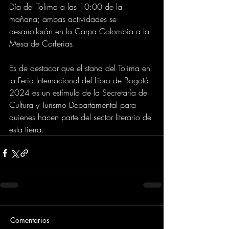
Día del Tolima a las 10:00 de la 
mañana; ambas actividades se 
desarrollarán en la Carpa Colombia a la 
Mesa de Corferias.
Es de destacar que el stand del Tolima en 
la Feria Internacional del Libro de Bogotá 
2024 es un estímulo de la Secretaría de 
Cultura y Turismo Departamental para 
quienes hacen parte del sector literario de 
esta tierra.
Comentarios