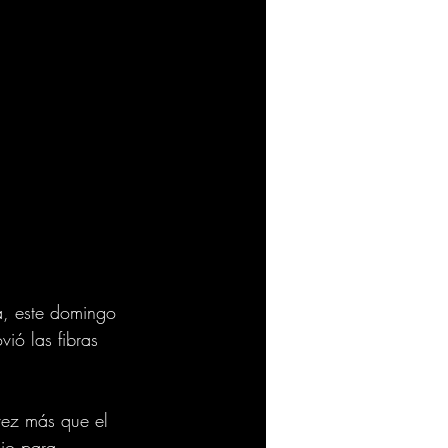
a, este domingo 
ió las fibras 
vez más que el 
io para 