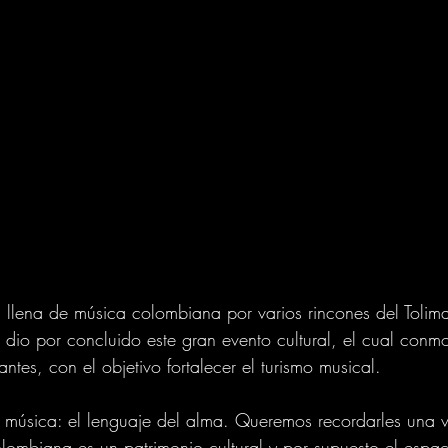
llena de música colombiana por varios rincones del Tolim
 dio por concluido este gran evento cultural, el cual conmov
antes, con el objetivo fortalecer el turismo musical.
e música: el lenguaje del alma. Queremos recordarles una 
lombiana es un patrimonio cultural y por supuesto el espac