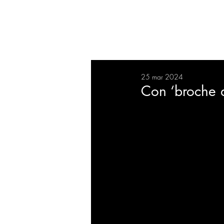
RESUMEN
SALUD
DEP
25 mar 2024
BIENESTAR
EVENTOS
Con ‘broche d
EMPRESAS
TECNOLO