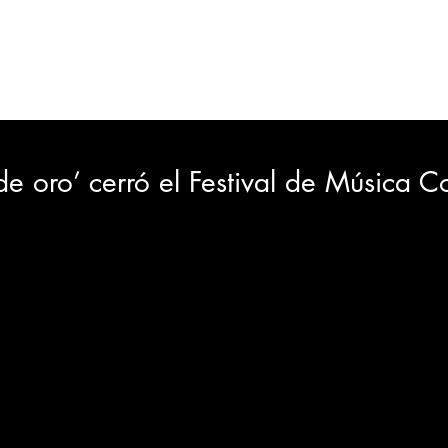
ORTES
JUDICIAL
GOBIERNO
INSÓLITAS
MEDIO AMBIENTE
VARIEDADES
CIUDAD
e oro’ cerró el Festival de Música 
GIA
INTERNACIONAL
TURISMO