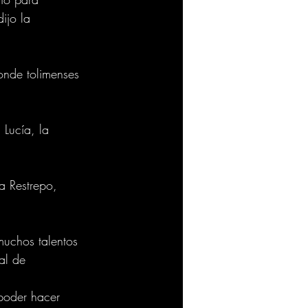
ijo la 
onde tolimenses 
 Lucía, la 
.
a Restrepo, 
muchos talentos 
al de 
poder hacer 