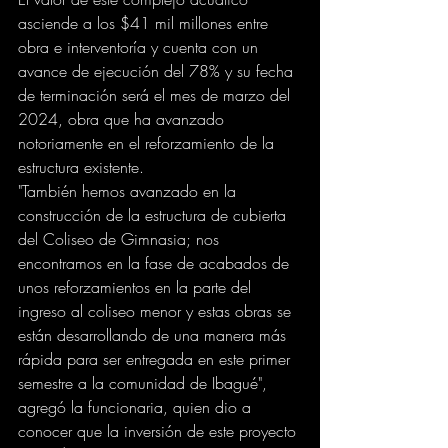
asciende a los $41 mil millones entre 
obra e interventoría y cuenta con un 
avance de ejecución del 78% y su fecha 
de terminación será el mes de marzo del 
2024, obra que ha avanzado 
notoriamente en el reforzamiento de la 
estructura existente.
"También hemos avanzado en la 
construcción de la estructura de cubierta 
del Coliseo de Gimnasia; nos 
encontramos en la fase de acabados de 
unos reforzamientos en la parte del 
ingreso al coliseo menor y estas obras se 
están desarrollando de una manera más 
rápida para ser entregada en este primer 
semestre a la comunidad de Ibagué", 
agregó la funcionaria, quien dio a 
conocer que la inversión de este proyecto 