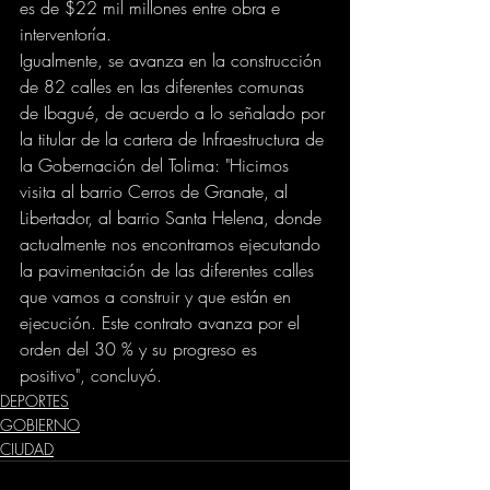
es de $22 mil millones entre obra e 
interventoría.
Igualmente, se avanza en la construcción 
de 82 calles en las diferentes comunas 
de Ibagué, de acuerdo a lo señalado por 
la titular de la cartera de Infraestructura de 
la Gobernación del Tolima: "Hicimos 
visita al barrio Cerros de Granate, al 
Libertador, al barrio Santa Helena, donde 
actualmente nos encontramos ejecutando 
la pavimentación de las diferentes calles 
que vamos a construir y que están en 
ejecución. Este contrato avanza por el 
orden del 30 % y su progreso es 
positivo", concluyó.
DEPORTES
GOBIERNO
CIUDAD