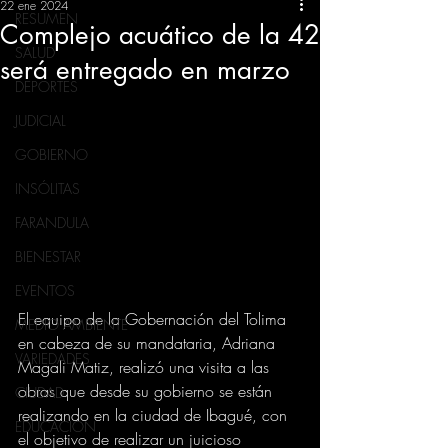
22 ene 2024
RESUMEN
Complejo acuático de la 42
SALUD
será entregado en marzo
DEPORTES
JUDICIAL
GOBIERNO
INSÓLITAS
FARANDULA
BIENESTAR
EVENTOS
El equipo de la Gobernación del Tolima 
MEDIO AMBIENTE
en cabeza de su mandataria, Adriana 
VARIEDADES
Magali Matiz, realizó una visita a las 
obras que desde su gobierno se están 
CIUDAD
realizando en la ciudad de Ibagué, con 
EDUCACION
el objetivo de realizar un juicioso 