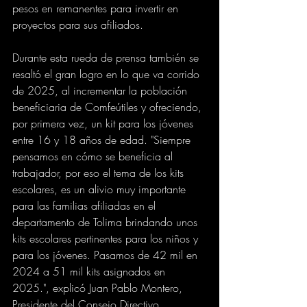
pesos en remanentes para invertir en 
proyectos para sus afiliados.
Durante esta rueda de prensa también se 
resaltó el gran logro en lo que va corrido 
de 2025, al incrementar la población 
beneficiaria de Comfeútiles y ofreciendo, 
por primera vez, un kit para los jóvenes 
entre 16 y 18 años de edad. "Siempre 
pensamos en cómo se beneficia al 
trabajador, por eso el tema de los kits 
escolares, es un alivio muy importante 
para las familias afiliadas en el 
departamento de Tolima brindando unos 
kits escolares pertinentes para los niños y 
para los jóvenes. Pasamos de 42 mil en 
2024 a 51 mil kits asignados en 
2025.", explicó Juan Pablo Montero, 
Presidente del Consejo Directivo.