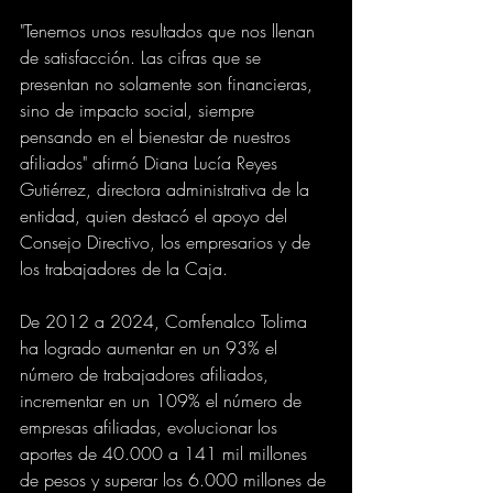
"Tenemos unos resultados que nos llenan 
de satisfacción. Las cifras que se 
presentan no solamente son financieras, 
sino de impacto social, siempre 
pensando en el bienestar de nuestros 
afiliados" afirmó Diana Lucía Reyes 
Gutiérrez, directora administrativa de la 
entidad, quien destacó el apoyo del 
Consejo Directivo, los empresarios y de 
los trabajadores de la Caja.
De 2012 a 2024, Comfenalco Tolima 
ha logrado aumentar en un 93% el 
número de trabajadores afiliados, 
incrementar en un 109% el número de 
empresas afiliadas, evolucionar los 
aportes de 40.000 a 141 mil millones 
de pesos y superar los 6.000 millones de 